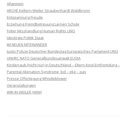
Allgemein
ARCHE Keltern-Weiler Straubenhardt Waldbronn
Entspannung Freude
Erziehung Fremdbetreuung Lernen Schule
Folter Misshandlung Human Rights UNO
Ideologie Politik Staat
IM NEUEN MITEINANDER
Justiz Polizei Deutscher Bundestag Europäisches Parlament UNO
UNHRC NATO Generalbundesanwalt EUStA
Kinderraub [nicht nur] in Deutschland – Eltern-Kind-Entfremdung –
Parental-Alienation-Syndrome, kid – eke – pas
Presse Offenlegung Whistleblower
Veranstaltungen
WIR-IN-WEILER (WIW)