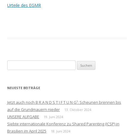
Urteile des EGMR
Suchen
nach:
NEUESTE BEITRÄGE
Jetzt auch noch B R A N D S T I F T U N G¹: Scheunen brennen bis
auf die Grundmauern nieder
13. Oktober 2024
UNSERE AUFGABE
19. Juni 2024
Siebte internationale Konferenz zu Shared Parenting (ICSP) in
Brasilien im April 2025
18. Juni 2024