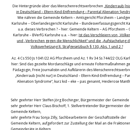
Die Hintergründe über das Menschenrechtsverbrechen
„Kinderraub [nic
in Deutschland – Eltern-Kind-Entfremdung – Parental Alienation Synd
Wie nähren die Gemeinde Keltern – Amtsgericht Pforzheim – Landger
Karlsruhe – Oberlandesgericht Karlsruhe – Bundesverfassungsgericht Ka
u.a. dieses Verbrechen ? – hier: Gemeinde Keltern – AG Pforzheim –
Karlsruhe – BVerfG Karlsruhe u.a. – hier:
Ist das Verschleiern von „Völk
und „Verbrechen gegen die Menschlichkeit“ und die „Aufstachelung d
Volksverhetzung lt. Strafgesetzbuch § 130, Abs. 1 und 2 ?
Az. 4 Cs 550 Js 1041/22 AG Pforzheim und Az. 1 Rv 34 Ss 744/22 OLG Kar
hier: Sind das gezielte Mordanschläge und erneute Foltermaßnahmen g
Pädagogin, Freie Journalistin und Aufklärerin des Menschenrechtsverb
„Kinderraub [nicht nur] in Deutschland – Eltern-Kind-Entfremdung – Pa
Alienation Syndrome“, kurz kid – eke – pas genannt, Heiderose Manth
Sehr geehrter Herr Steffen Jörg Bochinger, Bürgermeister der Gemeinde 
sehr geehrter Herr Claus Bischoff, 1. Stellvertretender Bürgermeister der
Gemeinde Keltern,
sehr geehrte Frau Sonja Zilly, Sachbearbeiterin der Geschäftsstelle der
Gemeinde Keltern, aufgefordert zur Zustellung der Mail an die Fraktione
Gemeinderäte in Keltern,