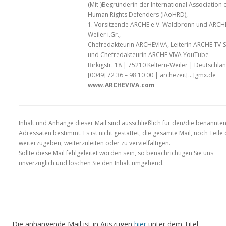
(Mit-)Begründerin der International Association 
Human Rights Defenders (IAoHRD),
1. Vorsitzende ARCHE e.V. Waldbronn und ARCHE
Weiler i.Gr.,
Chefredakteurin ARCHEVIVA, Leiterin ARCHE TV-
und Chefredakteurin ARCHE VIVA YouTube
Birkigstr. 18 | 75210 Keltern-Weiler | Deutschla
[0049] 72 36 – 98 10 00 |
archezeit[…]gmx.de
www.ARCHEVIVA.com
Inhalt und Anhänge dieser Mail sind ausschließlich für den/die benannte
Adressaten bestimmt. Es ist nicht gestattet, die gesamte Mail, noch Teile
weiterzugeben, weiterzuleiten oder zu vervielfältigen.
Sollte diese Mail fehlgeleitet worden sein, so benachrichtigen Sie uns
unverzüglich und löschen Sie den Inhalt umgehend.
Die anhängende Mail ist in Auszügen
hier
unter dem Titel