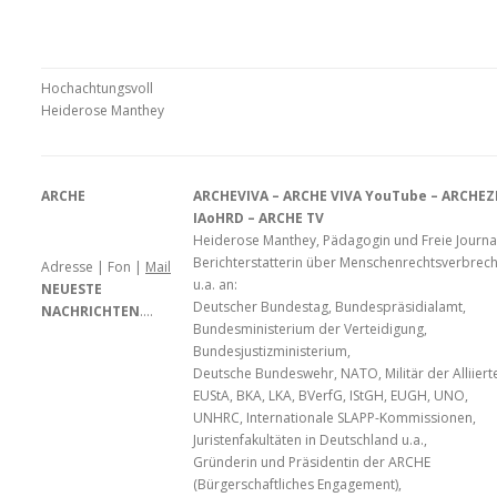
Hochachtungsvoll
Heiderose Manthey
ARCHE
ARCHEVIVA – ARCHE VIVA YouTube – ARCHEZE
IAoHRD – ARCHE TV
Heiderose Manthey, Pädagogin und Freie Journali
Berichterstatterin über Menschenrechtsverbrec
Adresse | Fon |
Mail
u.a. an:
NEUESTE
Deutscher Bundestag, Bundespräsidialamt,
NACHRICHTEN
….
Bundesministerium der Verteidigung,
Bundesjustizministerium,
Deutsche Bundeswehr, NATO, Militär der Alliierte
EUStA, BKA, LKA, BVerfG, IStGH, EUGH, UNO,
UNHRC, Internationale SLAPP-Kommissionen,
Juristenfakultäten in Deutschland u.a.,
Gründerin und Präsidentin der ARCHE
(Bürgerschaftliches Engagement),