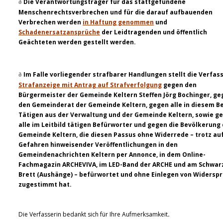
Die Verantwortungsträger für das stattgefundene
ð
Menschenrechtsverbrechen und für die darauf aufbauenden
Verbrechen werden
in Haftung genommen
und
Schadenersatzansprüche
der Leidtragenden und öffentlich
Geächteten werden gestellt werden.
Im Falle vorliegender strafbarer Handlungen stellt die Verfas
ð
Strafanzeige mit Antrag auf Strafverfolgung
gegen den
Bürgermeister der Gemeinde Keltern Steffen Jörg Bochinger, ge
den Gemeinderat der Gemeinde Keltern, gegen alle in diesem B
Tätigen aus der Verwaltung und der Gemeinde Keltern, sowie g
alle im Leitbild tätigen Befürworter und gegen die Bevölkerung
Gemeinde Keltern, die diesen Passus ohne Widerrede – trotz auf
Gefahren hinweisender Veröffentlichungen in den
Gemeindenachrichten Keltern per Annonce, in dem Online-
Fachmagazin ARCHEVIVA, im LED-Band der ARCHE und am Schwar
Brett (Aushänge) – befürwortet und ohne Einlegen von Widersp
zugestimmt hat.
Die Verfasserin bedankt sich für Ihre Aufmerksamkeit
.