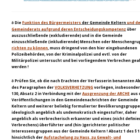
Die
Funktion des Bürgermeisters
der Gemeinde Keltern
und d
ð
Gemeinderats aufgrund deren Entscheidungskompetenz
über
auszuschließende (exkludierende) und in die Gemeinde
einzuschließende (inkludierende) Menschen oder Menschengru
richten zu können
, muss dringend von den hier eingebundenen
Polizeibehörden, von der Kriminalpolizei und evtl. von der
Militärpolizei untersucht und bei vorliegendem Verbrechen ge
werden !
Prüfen Sie, ob die nach Erachten der Verfasserin benannten A
ð
des Paragraphen der
VOLKSVERHETZUNG
vorliegen, insbesonder
130, Absatz 2 in Verbindung mit der
Ausgrenzung der ARCHE
aus 
Veröffentlichungen in den Gemeindenachrichten der Gemeinde
Keltern und weiterer beliebig formulierter Bevölkerungsgrupp
ideologisch angeblich als undemokratisch eingestufter, daher
angeblich als verbrecherisch erkannter und eines (nicht definie
Verbrechens) überführter und (hin-)gerichteter politischer
Interessensgruppen aus der Gemeinde Keltern ! Absatz 1 des § 1
hinsichtlich der
Aufstachelung zu Hass, zu Gewalt- und