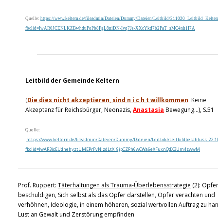
Quelle:
https://www.keltern.de/fileadmin/Dateien/Dummy/Dateien/Leitbild/211020_Leitbild_Kelter
fbclid=IwAR0JCENLKZBwhduPoPb8FgL8niDN-Ivq7Js-XXcYkd7b2PaT_sMC4nh1I7A
Leitbild der Gemeinde Keltern
(
Die dies nicht akzeptieren, sind n i c h t willkommen
.
Keine
Akzeptanz für Reichsbürger, Neonazis,
Anastasia
Bewegung…), S.51
Quelle:
https://www.keltern.de/fileadmin/Dateien/Dummy/Dateien/Leitbild/Leitbildbeschluss_22.10
fbclid=IwAR3icEUdnehyztUMEPrFvNlzdLtX_9jpCZPh6wCWa6eXFuxnQdX3Um4zwwM
Prof. Ruppert:
Täterhaltungen als Trauma-Überlebensstrategie
(2): Opfe
beschuldigen, Sich selbst als das Opfer darstellen, Opfer verachten und
verhöhnen, Ideologie, in einem höheren, sozial wertvollen Auftrag zu ha
Lust an Gewalt und Zerstörung empfinden