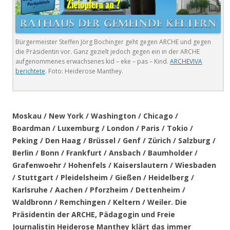
Bürgermeister Steffen Jörg Bochinger geht gegen ARCHE und gegen
die Präsidentin vor. Ganz gezielt jedoch gegen ein in der ARCHE
aufgenommenes erwachsenes kid – eke – pas – Kind.
ARCHEVIVA
berichtete
. Foto: Heiderose Manthey.
.
Moskau / New York / Washington / Chicago /
Boardman / Luxemburg / London / Paris / Tokio /
Peking / Den Haag / Brüssel / Genf / Zürich / Salzburg /
Berlin / Bonn / Frankfurt / Ansbach / Baumholder /
Grafenwoehr / Hohenfels / Kaiserslautern / Wiesbaden
/ Stuttgart / Pleidelsheim / Gießen / Heidelberg /
Karlsruhe / Aachen / Pforzheim / Dettenheim /
Waldbronn / Remchingen / Keltern / Weiler
. Die
Präsidentin der ARCHE, Pädagogin und Freie
Journalistin Heiderose Manthey klärt das immer