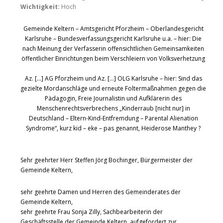
Wichtigkeit:
Hoch
Gemeinde Keltern – Amtsgericht Pforzheim – Oberlandesgericht
Karlsruhe – Bundesverfassungsgericht Karlsruhe u.a. – hier: Die
nach Meinung der Verfasserin offensichtlichen Gemeinsamkeiten
öffentlicher Einrichtungen beim Verschleiern von Volksverhetzung
Az. […] AG Pforzheim und Az. […] OLG Karlsruhe – hier: Sind das
gezielte Mordanschläge und erneute Foltermaßnahmen gegen die
Pädagogin, Freie Journalistin und Aufklärerin des
Menschenrechtsverbrechens „Kinderraub [nicht nur] in
Deutschland – Eltern-Kind-Entfremdung – Parental Alienation
Syndrome“, kurz kid – eke – pas genannt, Heiderose Manthey ?
Sehr geehrter Herr Steffen Jörg Bochinger, Bürgermeister der
Gemeinde Keltern,
sehr geehrte Damen und Herren des Gemeinderates der
Gemeinde Keltern,
sehr geehrte Frau Sonja Zilly, Sachbearbeiterin der
Geschäftsstelle der Gemeinde Keltern, aufgefordert zur