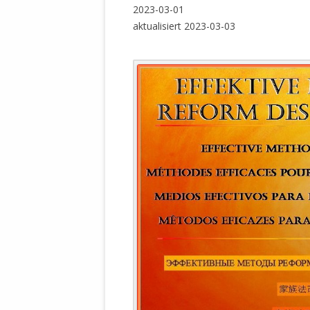
WALDBRONNER SELBSTÄNDIGE
2023-03-01
KELTERN V
aktualisiert 2023-03-03
ZEICHNENDE
ARCHITEKTUR. KUNST. LEBEGUT
HAUS.
BUNDESMIN
VERTEIDIG
ARCHETELEVISION. ARCHE TV –
TERRITORIA
STUDIO.
FÜHRUNGS
CONCERTS
BUNDESWEH
VERFOLGUN
DABEI. BIOLÄDEN.
JOURNALIST
PROZESSEN
HOLZBAU. KERN-ROSSMANITH.
BÜRGERMEI
ROT. GESCHLOSSENER BEREICH.
GEMEINDER
SONJA ZILL
VOR ORT. MICHEL BRÄU.
DIE WAHRE
MENSCHENR
KID – EKE –