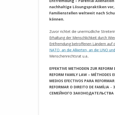
Entfremdung – Parental Alienation 
MANTHEY W
nachhaltige Lösungspraktiken vor, 
DEUTSCHE M
Familienstellen weltweit nach Sch
SÄMTLICHE
können.
UND MILIT
DER ALLIIER
Zuvor richtet die unermüdliche Streiteri
EINSCHREIT
Erhaltung der Menschlichkeit durch Wied
ÜBERWINDUN
Entfremdung betroffenen Ländern auf 
PAS
NATO, an die Alliierten, an die UNO und 
MELDUNG A
Menschenrechtsrat u.a..
JURISTENFA
LEIPZIG IS
EFFEKTIVE METHODEN ZUR REFORM 
REFORM FAMILY LAW –
MÉTHODES EF
NOTWEHR 
MEDIOS EFECTIVOS PARA REFORMAR 
KRIMINALIT
REFORMAR O DIREITO DE FAMÍLIA
–
IN WEILER, 
СЕМЕЙНОГО ЗАКОНОДАТЕЛЬСТВА
DEUTSCHLA
NORDAMER
OLAF SCHO