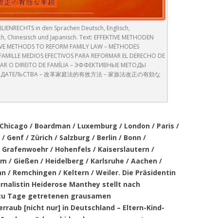
N KINDER BERAUBT,
BUNDESKRIMINALAMT
GRAUSAME, UNMENSCH
KARLSRUHE – ZWEIGSTELLE
DARAUF ABZIELT, EIN 
HEIDEROSE MANTHEY 
T UND DANN NOCH
ODER ERNIEDRIGENDE
ENTFÜHRUNG IN DIE ‘WELT DER
PFORZHEIM (ENG) ZUSAMMEN ?
BESTRAFEN (TEIL 3)
DONALD TRUMP
BUNDESMINISTERIUM FÜR JUSTIZ
DER WEG ZUM WELTFRI
VERFOLGT: DIE
ENRECHTS in den Sprachen Deutsch, Englisch,
BEHANDLUNG ODER
BLAUEN SPHÄREN’
SELBSTANZEIGE DER T
sch, Chinesisch und Japanisch. Text: EFFEKTIVE METHODEN
IT DER TRÄNEN
ARCHE IST EIN
BESTRAFUNG
WARUM VERWEIGERT D
ХАЙДЕРОСЕ МАНТИ В 
BUNDESVERFASSUNGSGERICHT
BUNDESVERFASSUNGSG
TIVE METHODS TO REFORM FAMILY LAW – MÉTHODES
WEGEN TÄTIGER REUE 
ERSTER TROMMELBAUKURS
BÜRGERSCHAFTLICHES
DIREKTOR DES AMTSGE
ТРАМП
 FAMILLE MEDIOS EFECTIVOS PARA REFORMAR EL DERECHO DE
KARLSRUHE UND AMTS
320 STGB
BERICHT ÜBER FOLTER 
ERFOLGREICH ABGESCHLOSSEN
ENGAGEMENT MIT ZWEI
BUNDESVERFASSUNGSGERICHT
MAR O DIREITO DE FAMÍLIA – ЭФФЕКТИВНЫЕ МЕТОДЫ
PFORZHEIM DREI FREIE
PFORZHEIM
 BEDECKT DAS LAND
DEN MENSCHENRECHT
ОНОДАТЕЛЬСТВА – 改革家庭法的有效方法 – 家族法改正の有効な
VEREINEN UND VIELEM MEHR !
KARLSRUHE
JOURNALISTEN DIE
DEUTSCHE JUSTIZ TIEF T
WAS SIND GEOTECHNOGENE
BUNDESVERFASSUNGSG
AKKREDITIERUNG ?
BUNDESWEHR, NATO,
SUMPF GEFANGEN !!!
BERICHTERSTATTUNG 
STÖRUNGEN ?
ARCHE LEGT WEITERE
COUNCIL OF EUROPE
KARLSRUHE: ERFOLGRE
R ALLIIERTEN, UNO
AN DIE UN IST ABGESC
BEWEISMITTEL DER NATO U.A.
WEITERE ENTHÜLLUNG
STRAFANZEIGE MIT AN
VERFASSUNGSBESCHWE
E BERICHTERSTATTUNG
D-A-CH DEUTSCH-
VOR
STRAFGERICHTSPROZE
STRAFVERFOLGUNG W
LEHRERS GEGEN EINE
CONCEPT NOTE REGAR
Chicago / Boardman / Luxemburg / London / Paris /
 EINBEZOGEN
ÖSTERREICHISCH-
HEIDEROSE MANTHEY
MENSCHENRAUB UND
DURCHSUCHUNG
OPEN CONSULTATION
/ Genf / Zürich / Salzburg / Berlin / Bonn /
ARCHE ZEIGT BÜRGERMEISTER
SCHWEIZERISCHE KOOPERATION
 METHODEN ZUR
EFFECTIVE METHODS FOR
VERFOLGUNG UNSCHU
 Grafenwoehr / Hohenfels / Kaiserslautern /
BOCHINGER DIE KLARE KANTE:
WELCHES IST DER
DER AUFBAU DER
DAS ÜBERWINDEN DES
S FAMILIENRECHTS
REFORMING FAMILY LAW
DADDY’S PRIDE
ARCHE BEGRÜSST DADDY
m / Gießen / Heidelberg / Karlsruhe / Aachen /
SCHLUSS MIT DEN „SPIELCHEN“ !
GEGENWÄRTIGE STAND
VERFASSUNGSBESCHW
MENSCHENRECHTSVER
n / Remchingen / Keltern / Weiler
. Die Präsidentin
UMSETZUNG DER RESO
 – DAS SCHÄRFSTE
„KINDERRAUB [NICHT N
DEUTSCHE BUNDESWEHR
DER MARSCH VOM REI
DER SCHNEE BEDECKT 
AUSBLICK UND
rnalistin Heiderose Manthey stellt nach
DER FEHLER IM SYSTEM:
2079 (2015) AM PFORZ
IKTATORISCHER
DEUTSCHLAND – ELTER
ZUM BRANDENBURGER
ZUKUNFTSPERSPEKTIVE FÜR DAS
h zu Tage getretenen grausamen
IN DEUTSCHLAND ÜBE
AMTSGERICHT ?
DEUTSCHER BUNDESTAG
10 PUNKTE-PLAN FÜR E
EN
ENTFREMDUNG UND P
NEUE MITEINANDER
aub [nicht nur] in Deutschland – Eltern-Kind-
„RECHT“ ODER IST DIE „
VOM EINZELKÄMPFER 
MODERNES FAMILIENR
ALIENATION SYNDROME