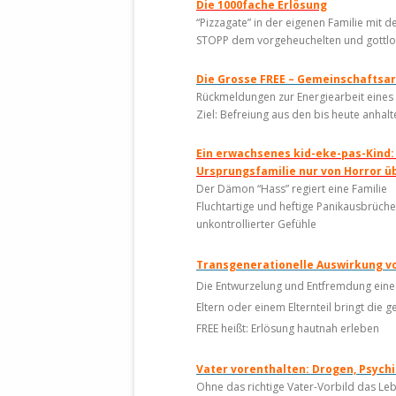
Die 1000fache Erlösung
“Pizzagate” in der eigenen Familie mit 
STOPP dem vorgeheuchelten und gottl
Die Grosse FREE – Gemeinschaftsar
Rückmeldungen zur Energiearbeit eines
Ziel: Befreiung aus den bis heute anhal
Ein erwachsenes kid-eke-pas-Kind:
Ursprungsfamilie nur von Horror üb
Der Dämon “Hass” regiert eine Familie
Fluchtartige und heftige Panikausbrüche
unkontrollierter Gefühle
Transgenerationelle
Auswirkung v
Die Entwurzelung und Entfremdung eine
Eltern oder einem Elternteil bringt d
FREE heißt: Erlösung hautnah erleben
Vater vorenthalten: Drogen, Psych
Ohne das richtige Vater-Vorbild das Le