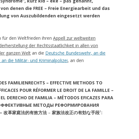
Syndrome“, kurz kid – eke – pas genannt,
EGMR EUROPÄISCHER
EGMR: URTEIL VOM 29.
ENDET SICH AN DAS
NICHTS ANDERES ALS E
WELTWEITEN AUFMARS
AUSWAHL AN TÄTIGKEITEN DER
KID – EKE – PAS GENA
von denen die FREE – Freie Energiearbeit und das
GERICHTSHOF FÜR
ABSTIMMUNG ÜBER DI
ELTERN-KIND-ENTFRE
ILITÄR UND AN
APPARAT DER INTERES
ARCHE ZUM AUFDECKEN DES
ulung von Auszubildenden eingesetzt werden
MENSCHENRECHTE
15A UND 15B
 MILITÄRVERBÄNDE
DORT TÄTIGEN UND D
DER DURCHBRUCH: DIE
MENSCHENRECHTSVERBRECHENS
EUROPÄISCHER GERIC
ÄRORGANISATIONEN
INTERESSEN IHRER MA
GREIFT BEI KID – EKE – 
KID – EKE – PAS
END PARENTAL ALIENATION
AN ALLE
FÜR MENSCHENRECHTE 
TEN MIT DEM ZIEL:
?
ERSTMALS EIN
BUNDESTAGSABGEORD
GEGEN DEUTSCHLAND
n für den Weltfrieden ihren
Appell zur weltweiten
EN ZUR
BEGINN DER DOKUMENTATION
ENOC – EUROPEAN NETWORK OF
RECHTSANWALT DR. A. 
DIE VERFASSUNGSBES
DRINGEND: H I L F E R 
erherstellung der Rechtsstaatlichkeit in allen von
G VON KID – EKE –
NR. 17A DER
OMBUDSPEOPLE FOR CHILDREN
JUDGMENT: EUROPEAN
DEN BUNDESDEUTSCH
VON HEIDEROSE MANT
DEUTSCHLAND AN DIE
der ganzen Welt
an die
Deutsche Bundeswehr, an die
VERFASSUNGSBESCHWERDE
OF HUMAN RIGHTS
AUSSCHUSS FÜR RECHT
ALLIIERTEN, AN DIE
an die Militär- und Kriminalpolizei
, an den
ERASING FAMILY
POLITISCHE UND KIRCH
VERBRAUCHERSCHUTZ
N MILITÄR:
BERICHTERSTATTUNG AN DIE
AMERIKANISCHE MILITÄ
GEMEINDE KELTERN U
KULTÄT UNIVERSITÄT
ERASING FAMILY DOCUMENTARY
NATO U.A. LÄUFT !
KRIMINALPOLIZEI, AN 
ANTRAG DER ARCHE AN
BÜRGERMEISTER SIND
T INFORMIERT
RUSSISCHEN
DES FAMILIENRECHTS –
EFFECTIVE METHODS TO
ANGELA MERKEL UND 
EUROPÄISCHE KOMMISSION
BETROFFEN
DAS ALLERLETZTE ! EDDA S. UND
VERTEIDIGUNGSATTACH
FICACES POUR RÉFORMER LE DROIT DE LA FAMILLE –
BUNDESTAG
AUFGRUND
DIE ALTPARTEIEN VON KELTERN !
UNO, MENSCHENRECHT
EL DERECHO DE FAMILIA –
MÉTODOS EFICAZES PARA
EUROPÄISCHE UNION
RÜCKFÜHRUNG EINES K
ÄT GEGEN ZIELOPFER
UN-SONDERBERICHTER
ЭФФЕКТИВНЫЕ МЕТОДЫ РЕФОРМИРОВАНИЯ
ANTWORT DER
SEINEM VATER VORLÄU
DAS
KELTERN,
U.A.
 –
改革家庭法的有效方法
–
家族法改正の有効な手段
¹
:
EUROPÄISCHES FAMILIENRECHT
BUNDESREGIERUNG: „N
AUSGESETZT
MENSCHENRECHTSVERBRECHEN
ND, EUROPA UND
KURZFRISTIG UMSETZBA
KID – EKE – PAS IST AUFGEDECKT
IKA
FAZIT DER BERICHTER
EUROPÄISCHES PARLAMENT
„WE LOVE YOU BOTH“
STEHEN EHE UND FAMIL
DER ARCHE AN DIE NAT
APPELL AN UNSERE DE
DEM BESONDEREN SCH
DER VOLKSBANKPROZESS ALS
LZ FÜHRT LAUT UN-
EUROPARAT
[AN]* FRANS TIMMERMA