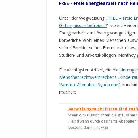
FREE
– Freie Energiearbeit nach H
STATUTEN 
A/HRC/43/4
Unter der Wegweisung „
FREE – Freie E
EIGENE VOLK
Gefängnissen befreien ?
“ kreiert Heid
OLAF SCHOL
Energiearbeit zur Lösung von geistigen 
AUFGEFORD
körperliche Wohl eines Menschen auswi
MISSBRÄUC
seiner Familie, seines Freundeskreises,
EXKLUSIONS
Studien- und Arbeitskollegen. Manthey gi
KANTE ZEI
Die wichtigsten Artikel, die die
Unumgäng
WELTWEITE
Menschenrechtsverbrechens „Kinderraub
WAHREN VE
Parental Alienation Syndrome“
, kurz ki
– EKE – PAS
machen:
AUFKLÄRUN
MÖRDERMAIL
Auswirkungen der Eltern-Kind-Ent
MEINE SÖH
Wenn dicke Eisschichten die grausamen 
UND FALK-G
… und wenn durch das harte Abspalten 
besteht, dann hilft FREE !