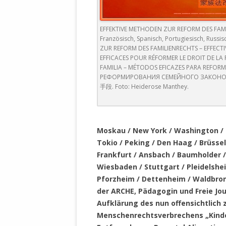
DER EIGENE
ENTFREMDE
STAATLICH 
EFFEKTIVE METHODEN ZUR REFORM DES FAMILI
Französisch, Spanisch, Portugiesisch, Russi
HEILIGE ZE
ZUR REFORM DES FAMILIENRECHTS – EFFEC
BEGINNT !
EFFICACES POUR RÉFORMER LE DROIT DE LA
FAMILIA – MÉTODOS EFICAZES PARA REFOR
DER SCHNEE
РЕФОРМИРОВАНИЯ СЕМЕЙНОГО ЗАК
手段. Foto: Heiderose Manthey.
DEUTSCHE 
MILITÄR DE
.
U.A. IN DI
Moskau / New York / Washington / 
DER ARCHE
Tokio / Peking / Den Haag / Brüssel 
EFFEKTIVE
Frankfurt / Ansbach / Baumholder /
REFORM DE
Wiesbaden / Stuttgart / Pleidelshei
Pforzheim / Dettenheim / Waldbron
KINDERRAUB
der ARCHE, Pädagogin und Freie Jou
SCHWERT D
Aufklärung des nun offensichtlic
REGIERUNG
Menschenrechtsverbrechens „Kinderr