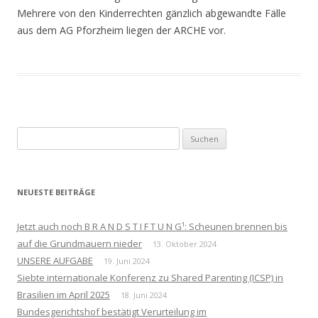
Mehrere von den Kinderrechten gänzlich abgewandte Fälle
aus dem AG Pforzheim liegen der ARCHE vor.
Suchen
nach:
NEUESTE BEITRÄGE
Jetzt auch noch B R A N D S T I F T U N G¹: Scheunen brennen bis
auf die Grundmauern nieder
13. Oktober 2024
UNSERE AUFGABE
19. Juni 2024
Siebte internationale Konferenz zu Shared Parenting (ICSP) in
Brasilien im April 2025
18. Juni 2024
Bundesgerichtshof bestätigt Verurteilung im