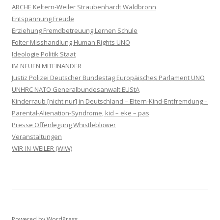
ARCHE Keltern-Weiler Straubenhardt Waldbronn
Entspannung Freude
Erziehung Fremdbetreuung Lernen Schule
Folter Misshandlung Human Rights UNO
Ideologie Politik Staat
IM NEUEN MITEINANDER
Justiz Polizei Deutscher Bundestag Europäisches Parlament UNO
UNHRC NATO Generalbundesanwalt EUStA
Kinderraub [nicht nur] in Deutschland – Eltern-Kind-Entfremdung –
Parental-Alienation-Syndrome, kid – eke – pas
Presse Offenlegung Whistleblower
Veranstaltungen
WIR-IN-WEILER (WIW)
Powered by WordPress