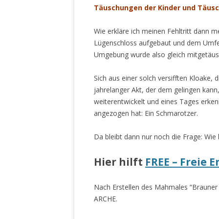
Täuschungen der Kinder und Täus
STATUTEN 
A/HRC/43/4
Wie erkläre ich meinen Fehltritt dann 
EIGENE VOLK
Lügenschloss aufgebaut und dem Umfeld
OLAF SCHOL
Umgebung wurde also gleich mitgetäus
AUFGEFORD
MISSBRÄUC
Sich aus einer solch versifften Kloake, 
EXKLUSIONS
jahrelanger Akt, der dem gelingen kann
KANTE ZEI
weiterentwickelt und eines Tages erkenn
angezogen hat: Ein Schmarotzer.
WELTWEITE
WAHREN VE
Da bleibt dann nur noch die Frage: Wie
– EKE – PAS
AUFKLÄRUN
Hier hilft
FREE – Freie 
MÖRDERMAIL
MEINE SÖH
Nach Erstellen des Mahmales “Brauner 
UND FALK-G
ARCHE.