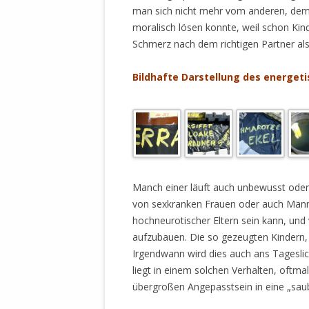
MANTHEY W
man sich nicht mehr vom anderen, dem s
DEUTSCHE M
moralisch lösen konnte, weil schon Kin
SÄMTLICHE
Schmerz nach dem richtigen Partner als
UND MILIT
DER ALLIIER
Bildhafte Darstellung des energet
EINSCHREIT
ÜBERWINDUN
PAS
MELDUNG A
JURISTENFA
.
LEIPZIG IS
Manch einer läuft auch unbewusst oder
von sexkranken Frauen oder auch Männe
NOTWEHR 
hochneurotischer Eltern sein kann, und
KRIMINALIT
aufzubauen. Die so gezeugten Kindern, 
IN WEILER, 
Irgendwann wird dies auch ans Tageslich
DEUTSCHLA
liegt in einem solchen Verhalten, oftma
NORDAMER
übergroßen Angepasstsein in eine „saub
OLAF SCHO