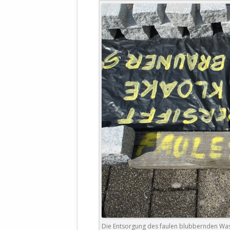
WALDBRONNER SELBSTÄNDIGE
KELTERN V
ZEICHNENDE
ARCHITEKTUR. KUNST. LEBEGUT
HAUS.
BUNDESMIN
VERTEIDIG
ARCHETELEVISION. ARCHE TV –
TERRITORIA
STUDIO.
FÜHRUNGS
CONCERTS
BUNDESWEH
VERFOLGUN
DABEI. BIOLÄDEN.
JOURNALIST
PROZESSEN
HOLZBAU. KERN-ROSSMANITH.
BÜRGERMEI
ROT. GESCHLOSSENER BEREICH.
GEMEINDER
SONJA ZILL
VOR ORT. MICHEL BRÄU.
DIE WAHRE
MENSCHENR
KID – EKE –
Die Entsorgung des faulen blubbernden Wass