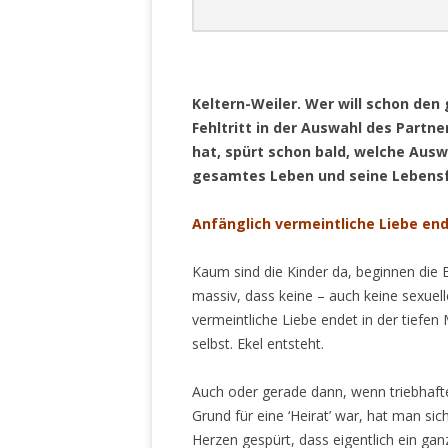
DER EIGENE
ENTFREMDE
STAATLICH 
HEILIGE ZE
Keltern-Weiler. Wer will schon den
BEGINNT !
Fehltritt in der Auswahl des Part
DER SCHNEE
hat, spürt schon bald, welche Ausw
gesamtes Leben und seine Lebensf
DEUTSCHE 
MILITÄR DE
Anfänglich vermeintliche Liebe end
U.A. IN DI
DER ARCHE
Kaum sind die Kinder da, beginnen di
massiv, dass keine – auch keine sexuel
EFFEKTIVE
vermeintliche Liebe endet in der tiefen 
REFORM DE
selbst. Ekel entsteht.
KINDERRAUB
SCHWERT D
Auch oder gerade dann, wenn triebhafte 
REGIERUNG
Grund für eine ‘Heirat’ war, hat man si
Herzen gespürt, dass eigentlich ein ga