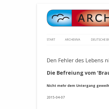
START
ARCHEVIVA
DEUTSCHE 
ARCHE E.V. WALDBRONN
ARCHE AN 
BOCHINGER 
Den Fehler des Lebens n
ARCHE E.V. WEILER
STELLV. BÜ
BISCHOFF (
ARCHE-KONGRESSE
Die Befreiung vom ‘Br
ZILLY (GES
GEMEINDERA
HEUTE FEIERN WIR GEBURTSTAG
VOLKSVERH
Nicht mehr dem Untergang geweih
HAPPY BIRTHDAY ARCHE !
ÖFFENTLIC
UNSERE NATUR: WASSER, LUFT
ZURSCHAUS
2015-04-07
UND ERDE
AUSGESUCH
DURCH DIE 