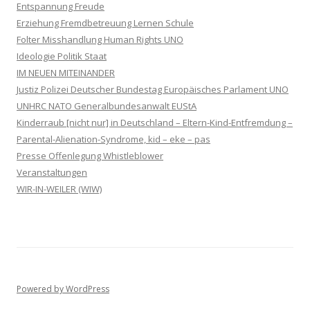
Entspannung Freude
Erziehung Fremdbetreuung Lernen Schule
Folter Misshandlung Human Rights UNO
Ideologie Politik Staat
IM NEUEN MITEINANDER
Justiz Polizei Deutscher Bundestag Europäisches Parlament UNO
UNHRC NATO Generalbundesanwalt EUStA
Kinderraub [nicht nur] in Deutschland – Eltern-Kind-Entfremdung –
Parental-Alienation-Syndrome, kid – eke – pas
Presse Offenlegung Whistleblower
Veranstaltungen
WIR-IN-WEILER (WIW)
Powered by WordPress