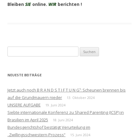
Bleiben
SIE
online.
WIR
berichten !
Suchen
nach:
NEUESTE BEITRÄGE
Jetzt auch noch B R A N D S T I F T U N G¹: Scheunen brennen bis
auf die Grundmauern nieder
13. Oktober 2024
UNSERE AUFGABE
19. Juni 2024
Siebte internationale Konferenz zu Shared Parenting (ICSP) in
Brasilien im April 2025
18. Juni 2024
Bundesgerichtshof bestätigt Verurteilung im
„Zwillingsschwestern-Prozess“
15. Juni 2024