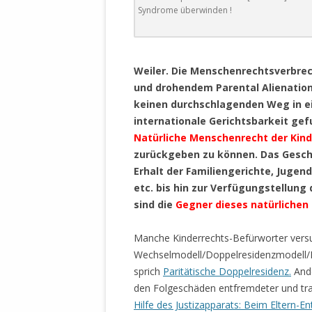
DER EIGENE
Syndrome überwinden !
ENTFREMDE
STAATLICH 
.
HEILIGE ZE
Weiler. Die Menschenrechtsverbre
BEGINNT !
und drohendem Parental Alienation
DER SCHNEE
keinen durchschlagenden Weg in ei
internationale Gerichtsbarkeit ge
DEUTSCHE 
Natürliche Menschenrecht der Kinde
MILITÄR DE
zurückgeben zu können. Das Gesch
U.A. IN DI
Erhalt der Familiengerichte, Juge
DER ARCHE
etc. bis hin zur Verfügungstellung
sind die
Gegner dieses natürlichen
EFFEKTIVE
REFORM DE
Manche Kinderrechts-Befürworter vers
Wechselmodell/Doppelresidenzmodell/N
KINDERRAUB
sprich
Paritätische Doppelresidenz.
Ande
SCHWERT D
den Folgeschäden entfremdeter und tra
REGIERUNG
Hilfe des Justizapparats: Beim Eltern