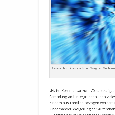
STATUTEN 
A/HRC/43/4
EIGENE VOLK
OLAF SCHOL
AUFGEFORD
MISSBRÄUC
EXKLUSIONS
KANTE ZEI
WELTWEITE
Blaumilch im Gespräch mit Wagner. Verfrem
WAHREN VE
– EKE – PAS
AUFKLÄRUN
.
MÖRDERMAIL
„Hi, im Kommentar zum Völkerstrafgese
MEINE SÖH
Sammlung an Hintergründen kann viel
UND FALK-G
Kindern aus Familien bezogen werden: 
Kinderhandel, Weigerung der Aufenthalt