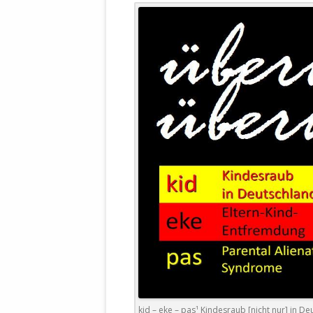
WALDBRONNER SELBSTÄNDIGE
KELTERN V
ZEICHNENDE
ARCHITEKTUR. KUNST. LEBEGUT
HAUS.
BUNDESMIN
VERTEIDIG
ARCHETELEVISION. ARCHE TV –
TERRITORIA
STUDIO.
FÜHRUNGS
CONCERTS
BUNDESWEH
VERFOLGUN
DABEI. BIOLÄDEN.
JOURNALIST
PROZESSEN
HOLZBAU. KERN-ROSSMANITH.
BÜRGERMEI
ROT. GESCHLOSSENER BEREICH.
GEMEINDER
SONJA ZILL
VOR ORT. MICHEL BRÄU.
DIE WAHRE
MENSCHENR
KID – EKE –
kid – eke – pas¹ Kindesraub [nicht nur] in D