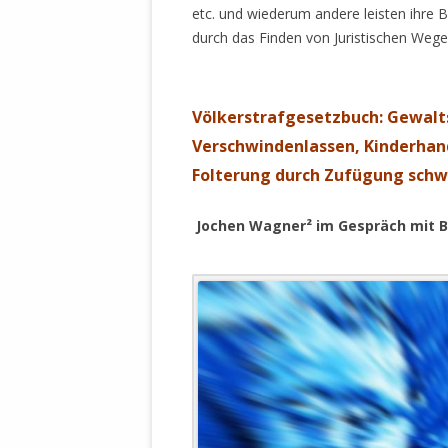
MANTHEY W
etc. und wiederum andere leisten ihre B
DEUTSCHE M
durch das Finden von Juristischen Wegen
SÄMTLICHE
UND MILIT
.
DER ALLIIER
Völkerstrafgesetzbuch: Gewal
EINSCHREIT
Verschwindenlassen, Kinderhan
ÜBERWINDUN
Folterung durch Zufügung schw
PAS
MELDUNG A
Jochen Wagner² im Gespräch mit B
JURISTENFA
LEIPZIG IS
NOTWEHR 
KRIMINALIT
IN WEILER, 
DEUTSCHLA
NORDAMER
OLAF SCHO