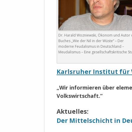
WALDBRONNER SELBSTÄNDIGE
KELTERN V
ZEICHNENDE
ARCHITEKTUR. KUNST. LEBEGUT
HAUS.
BUNDESMIN
VERTEIDIG
ARCHETELEVISION. ARCHE TV –
Dr. Harald Wozniewski, Ökonom und Autor 
TERRITORIA
Buches „Wie der Nil in der Wüste“ – Der
STUDIO.
moderne Feudalismus in Deutschland –
FÜHRUNGS
Meudalismus – Eine gesellschaftskritische St
CONCERTS
BUNDESWEH
VERFOLGUN
DABEI. BIOLÄDEN.
JOURNALIST
Karlsruher Institut fü
PROZESSEN
HOLZBAU. KERN-ROSSMANITH.
„Wir informieren über elem
BÜRGERMEI
ROT. GESCHLOSSENER BEREICH.
GEMEINDER
Volkswirtschaft.“
SONJA ZILL
VOR ORT. MICHEL BRÄU.
DIE WAHRE
Aktuelles:
MENSCHENR
Der Mittelschicht in D
KID – EKE –