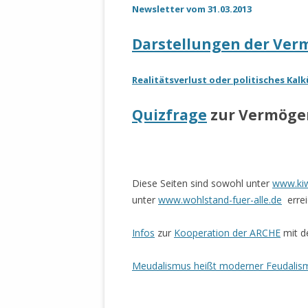
DER EIGENE
Newsletter vom 31.03.2013
ENTFREMDE
STAATLICH 
Darstellungen der Ver
HEILIGE ZE
BEGINNT !
Realitätsverlust oder politisches Kalk
DER SCHNEE
Quizfrage
zur Vermögen
DEUTSCHE 
MILITÄR DE
U.A. IN DI
DER ARCHE
Diese Seiten sind sowohl unter
www.kiw
unter
www.wohlstand-fuer-alle.de
errei
EFFEKTIVE
REFORM DE
Infos
zur
Kooperation der ARCHE
mit de
KINDERRAUB
Meudalismus heißt moderner Feudalis
SCHWERT D
REGIERUNG