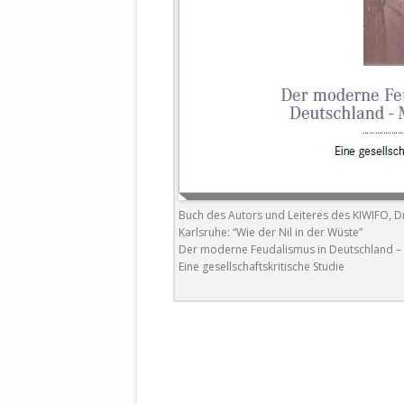
STATUTEN 
A/HRC/43/4
EIGENE VOLK
OLAF SCHOL
AUFGEFORD
MISSBRÄUC
EXKLUSIONS
KANTE ZEI
Buch des Autors und Leiteres des KIWIFO, D
WELTWEITE
Karlsruhe: “Wie der Nil in der Wüste”
WAHREN VE
Der moderne Feudalismus in Deutschland –
– EKE – PAS
Eine gesellschaftskritische Studie
AUFKLÄRUN
MÖRDERMAIL
MEINE SÖH
UND FALK-G