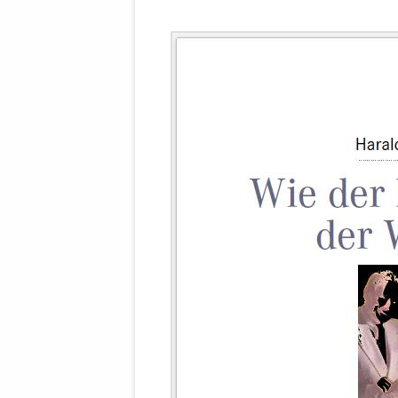
MANTHEY W
DEUTSCHE M
SÄMTLICHE
UND MILIT
DER ALLIIER
EINSCHREIT
ÜBERWINDUN
PAS
MELDUNG A
JURISTENFA
LEIPZIG IS
NOTWEHR 
KRIMINALIT
IN WEILER, 
DEUTSCHLA
NORDAMER
OLAF SCHO