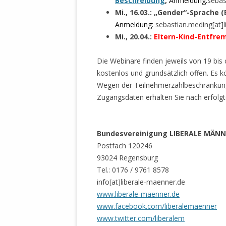
Beschreibung
,
Anmeldung:
sebas
STATUTEN 
Mi., 16.03.: „Gender“-Sprache (
A/HRC/43/4
Anmeldung
:
sebastian.meding[at]
EIGENE VOLK
Mi., 20.04.:
Eltern-Kind-Entfre
OLAF SCHOL
Die Webinare finden jeweils von 19 bis 
AUFGEFORD
kostenlos und grundsätzlich offen. Es k
MISSBRÄUC
Wegen der Teilnehmerzahlbeschränkung 
EXKLUSIONS
Zugangsdaten erhalten Sie nach erfolg
KANTE ZEI
WELTWEITE
Bundesvereinigung LIBERALE MÄNNE
WAHREN VE
Postfach 120246
– EKE – PAS
93024 Regensburg
AUFKLÄRUN
Tel.: 0176 / 9761 8578
MÖRDERMAIL
info[at]liberale-maenner.de
MEINE SÖH
www.liberale-maenner.de
UND FALK-G
www.facebook.com/liberalemaenner
www.twitter.com/liberalem