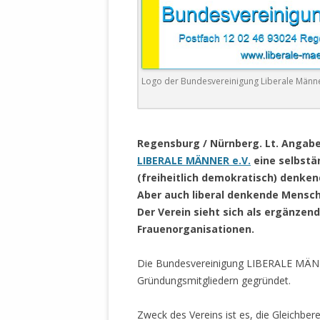
DER EIGENE
ENTFREMDE
STAATLICH 
HEILIGE ZE
BEGINNT !
Logo der Bundesvereinigung Liberale Männer
DER SCHNEE
.
DEUTSCHE 
Regensburg / Nürnberg. Lt. Angaben
MILITÄR DE
LIBERALE MÄNNER e.V.
eine selbstän
U.A. IN DI
(freiheitlich demokratisch) denke
DER ARCHE
Aber auch liberal denkende Mensch
Der Verein sieht sich als ergänze
EFFEKTIVE
Frauenorganisationen.
REFORM DE
KINDERRAUB
Die Bundesvereinigung LIBERALE MÄNN
SCHWERT D
Gründungsmitgliedern gegründet.
REGIERUNG
Zweck des Vereins ist es, die Gleichbe