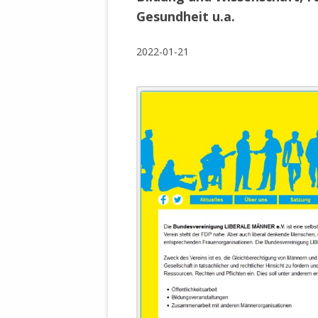
WALDBRONNER SELBSTÄNDIGE
Gesundheit u.a.
KELTERN V
ZEICHNENDE
ARCHITEKTUR. KUNST. LEBEGUT
2022-01-21
HAUS.
BUNDESMIN
VERTEIDIG
ARCHETELEVISION. ARCHE TV –
TERRITORIA
STUDIO.
FÜHRUNGS
CONCERTS
BUNDESWEH
VERFOLGUN
DABEI. BIOLÄDEN.
JOURNALIST
PROZESSEN
HOLZBAU. KERN-ROSSMANITH.
BÜRGERMEI
ROT. GESCHLOSSENER BEREICH.
GEMEINDER
SONJA ZILL
VOR ORT. MICHEL BRÄU.
DIE WAHRE
MENSCHENR
KID – EKE –