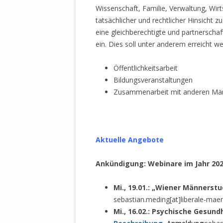
MANTHEY W
Wissenschaft, Familie, Verwaltung, Wirts
DEUTSCHE M
tatsächlicher und rechtlicher Hinsicht z
SÄMTLICHE
eine gleichberechtigte und partnerschaf
UND MILIT
ein. Dies soll unter anderem erreicht w
DER ALLIIER
EINSCHREIT
Öffentlichkeitsarbeit
ÜBERWINDUN
Bildungsveranstaltungen
PAS
Zusammenarbeit mit anderen Män
MELDUNG A
JURISTENFA
LEIPZIG IS
Aktuelle Angebote
NOTWEHR 
KRIMINALIT
Ankündigung: Webinare im Jahr 20
IN WEILER, 
DEUTSCHLA
Mi., 19.01.: „Wiener Männerstud
NORDAMER
sebastian.meding[at]liberale-mae
Mi., 16.02.: Psychische Gesund
OLAF SCHO