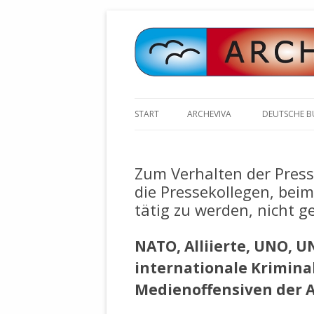
START
ARCHEVIVA
DEUTSCHE 
ARCHE E.V. WALDBRONN
ARCHE AN 
BOCHINGER 
Zum Verhalten der Press
ARCHE E.V. WEILER
STELLV. BÜ
die Pressekollegen, beim
BISCHOFF (
ARCHE-KONGRESSE
tätig zu werden, nicht g
ZILLY (GES
GEMEINDERA
HEUTE FEIERN WIR GEBURTSTAG
NATO, Alliierte, UNO, 
VOLKSVERH
HAPPY BIRTHDAY ARCHE !
ÖFFENTLIC
internationale Kriminal
UNSERE NATUR: WASSER, LUFT
ZURSCHAUS
Medienoffensiven der 
UND ERDE
AUSGESUCH
DURCH DIE 