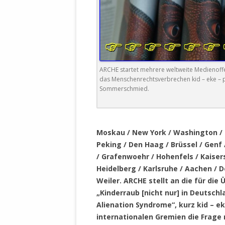
DER EIGENE
ENTFREMDE
STAATLICH 
HEILIGE ZE
BEGINNT !
ARCHE startet mehrere weltweite Medienoffe
DER SCHNEE
das Menschenrechtsverbrechen kid – eke – p
Sommerschmied.
DEUTSCHE 
MILITÄR DE
U.A. IN DI
.
DER ARCHE
Moskau / New York / Washington / C
Peking / Den Haag / Brüssel / Genf 
EFFEKTIVE
/ Grafenwoehr / Hohenfels / Kaisers
REFORM DE
Heidelberg / Karlsruhe / Aachen / 
Weiler
. ARCHE stellt an die für d
KINDERRAUB
„Kinderraub [nicht nur] in Deutsch
SCHWERT D
Alienation Syndrome“, kurz kid – e
REGIERUNG
internationalen Gremien die Frage n