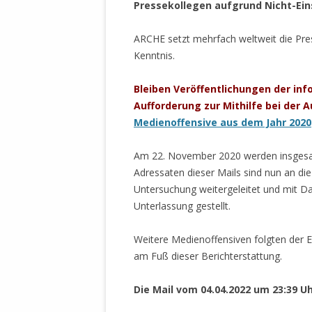
MANTHEY W
Pressekollegen aufgrund Nicht-Ein
DEUTSCHE M
SÄMTLICHE
ARCHE setzt mehrfach weltweit die Pre
UND MILIT
Kenntnis.
DER ALLIIER
EINSCHREIT
Bleiben Veröffentlichungen der in
ÜBERWINDUN
Aufforderung zur Mithilfe bei der 
PAS
Medienoffensive aus dem Jahr 2020
MELDUNG A
Am 22. November 2020 werden insgesam
JURISTENFA
Adressaten dieser Mails sind nun an di
LEIPZIG IS
Untersuchung weitergeleitet und mit D
Unterlassung gestellt.
NOTWEHR 
KRIMINALIT
Weitere Medienoffensiven folgten der Er
IN WEILER, 
am Fuß dieser Berichterstattung.
DEUTSCHLA
NORDAMER
Die Mail vom 04.04.2022 um 23:39 Uhr
OLAF SCHO