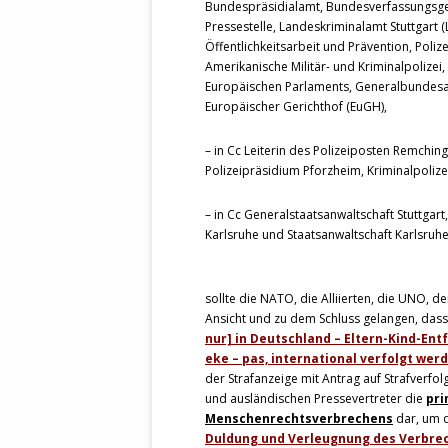
Bundespräsidialamt, Bundesverfassungsger
Pressestelle, Landeskriminalamt Stuttgart 
Öffentlichkeitsarbeit und Prävention, Poli
Amerikanische Militär- und Kriminalpolizei
Europäischen Parlaments, Generalbundesanw
Europäischer Gerichthof (EuGH),
– in Cc Leiterin des Polizeiposten Remchin
Polizeipräsidium Pforzheim, Kriminalpolize
– in Cc Generalstaatsanwaltschaft Stuttgart
Karlsruhe und Staatsanwaltschaft Karlsruhe
sollte die NATO, die Alliierten, die UNO, 
Ansicht und zu dem Schluss gelangen, das
nur] in Deutschland – Eltern-Kind-Ent
eke – pas, international verfolgt wer
der Strafanzeige mit Antrag auf Strafverfo
und ausländischen Pressevertreter die
pri
Menschenrechtsverbrechens
dar, um 
Duldung und Verleugnung des Verbrech