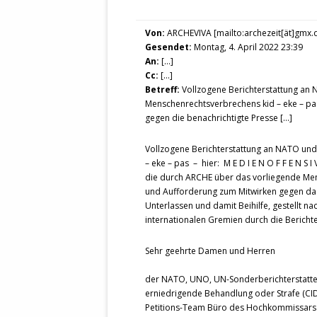
STATUTEN 
A/HRC/43/4
Von:
ARCHEVIVA [mailto:archezeit[ät]gmx.
EIGENE VOLK
Gesendet:
Montag, 4. April 2022 23:39
An:
[…]
OLAF SCHOL
Cc:
[…]
Betreff:
Vollzogene Berichterstattung an
AUFGEFORD
Menschenrechtsverbrechens kid – eke – pas – h
MISSBRÄUC
gegen die benachric
EXKLUSIONS
KANTE ZEI
Vollzogene Berichterstattung an NATO un
– eke – pas – hier: M E D I E N O F F E N S I
WELTWEITE
die durch ARCHE über das vorliegende Men
WAHREN VE
und Aufforderung zum Mitwirken gegen da
Unterlassen und damit Beihilfe, gestellt 
– EKE – PAS
internationalen Gremien durch die Berichte
AUFKLÄRUN
MÖRDERMAIL
Sehr geehrte Damen und Herren
MEINE SÖH
UND FALK-G
der NATO, UNO, UN-Sonderberichterstatte
erniedrigende Behandlung oder Strafe (CID
Petitions-Team Büro des Hochkommissars f