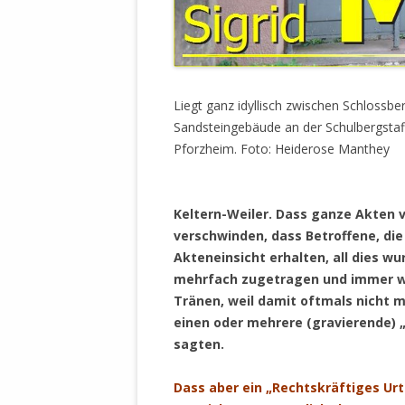
DER EIGENE
ENTFREMDE
STAATLICH 
HEILIGE ZE
BEGINNT !
Liegt ganz idyllisch zwischen Schlossb
Sandsteingebäude an der Schulbergstaffe
DER SCHNEE
Pforzheim. Foto: Heiderose Manthey
DEUTSCHE 
MILITÄR DE
.
U.A. IN DI
Keltern-Weiler. Dass ganze Akten
DER ARCHE
verschwinden, dass Betroffene, die
Akteneinsicht erhalten, all dies wu
EFFEKTIVE
mehrfach zugetragen und immer wie
REFORM DE
Tränen, weil damit oftmals nicht 
einen oder mehrere (gravierende) 
KINDERRAUB
sagten.
SCHWERT D
REGIERUNG
Dass aber ein „Rechtskräftiges Urt