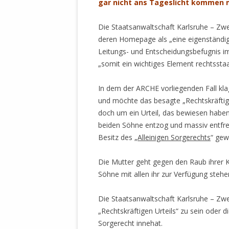
gar nicht ans Tageslicht kommen m
MANTHEY W
DEUTSCHE M
Die Staatsanwaltschaft Karlsruhe – Zwe
SÄMTLICHE
deren Homepage als „eine eigenständige
UND MILIT
Leitungs- und Entscheidungsbefugnis im
DER ALLIIER
„somit ein wichtiges Element rechtsstaat
EINSCHREIT
ÜBERWINDUN
In dem der ARCHE vorliegenden Fall kla
PAS
und möchte das besagte „Rechtskräftige
MELDUNG A
doch um ein Urteil, das bewiesen haben 
JURISTENFA
beiden Söhne entzog und massiv entfr
LEIPZIG IS
Besitz des „
Alleinigen Sorgerechts
“ gew
NOTWEHR 
Die Mutter geht gegen den Raub ihrer 
KRIMINALIT
Söhne mit allen ihr zur Verfügung stehe
IN WEILER, 
DEUTSCHLA
Die Staatsanwaltschaft Karlsruhe – Zwe
NORDAMER
„Rechtskräftigen Urteils“ zu sein oder 
Sorgerecht innehat.
OLAF SCHO