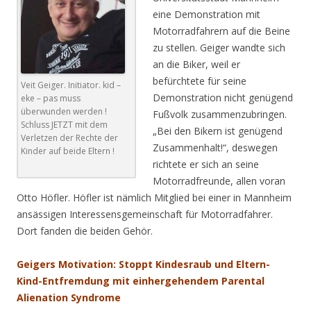
eine Demonstration mit
Motorradfahrern auf die Beine
zu stellen. Geiger wandte sich
an die Biker, weil er
befürchtete für seine
Veit Geiger. Initiator. kid –
Demonstration nicht genügend
eke – pas muss
überwunden werden !
Fußvolk zusammenzubringen.
Schluss JETZT mit dem
„Bei den Bikern ist genügend
Verletzen der Rechte der
Zusammenhalt!“, deswegen
Kinder auf beide Eltern !
richtete er sich an seine
Motorradfreunde, allen voran
Otto Höfler. Höfler ist nämlich Mitglied bei einer in Mannheim
ansässigen Interessensgemeinschaft für Motorradfahrer.
Dort fanden die beiden Gehör.
G
eigers Motivation: Stoppt Kindesraub und Eltern-
Kind-Entfremdung mit einhergehendem Parental
Alienation Syndrome