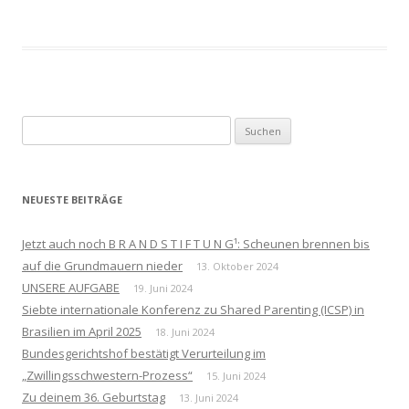
Suchen
nach:
NEUESTE BEITRÄGE
Jetzt auch noch B R A N D S T I F T U N G¹: Scheunen brennen bis
auf die Grundmauern nieder
13. Oktober 2024
UNSERE AUFGABE
19. Juni 2024
Siebte internationale Konferenz zu Shared Parenting (ICSP) in
Brasilien im April 2025
18. Juni 2024
Bundesgerichtshof bestätigt Verurteilung im
„Zwillingsschwestern-Prozess“
15. Juni 2024
Zu deinem 36. Geburtstag
13. Juni 2024