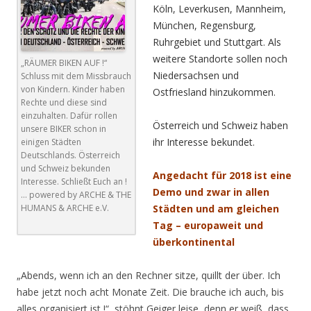
Köln, Leverkusen, Mannheim,
München, Regensburg,
Ruhrgebiet und Stuttgart. Als
weitere Standorte sollen noch
„RÄUMER BIKEN AUF !“
Niedersachsen und
Schluss mit dem Missbrauch
von Kindern. Kinder haben
Ostfriesland hinzukommen.
Rechte und diese sind
einzuhalten. Dafür rollen
Österreich und Schweiz haben
unsere BIKER schon in
ihr Interesse bekundet.
einigen Städten
Deutschlands. Österreich
und Schweiz bekunden
Angedacht für 2018 ist eine
Interesse. Schließt Euch an !
Demo und zwar in allen
… powered by ARCHE & THE
HUMANS & ARCHE e.V.
Städten und am gleichen
Tag – europaweit und
überkontinental
„Abends, wenn ich an den Rechner sitze, quillt der über. Ich
habe jetzt noch acht Monate Zeit. Die brauche ich auch, bis
alles organisiert ist !“, stöhnt Geiger leise, denn er weiß, dass