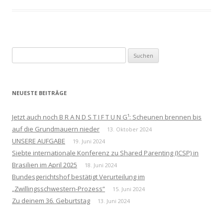
Suchen
nach:
NEUESTE BEITRÄGE
Jetzt auch noch B R A N D S T I F T U N G¹: Scheunen brennen bis
auf die Grundmauern nieder
13. Oktober 2024
UNSERE AUFGABE
19. Juni 2024
Siebte internationale Konferenz zu Shared Parenting (ICSP) in
Brasilien im April 2025
18. Juni 2024
Bundesgerichtshof bestätigt Verurteilung im
„Zwillingsschwestern-Prozess“
15. Juni 2024
Zu deinem 36. Geburtstag
13. Juni 2024