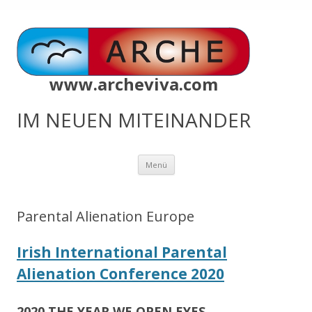
www.archeviva.com
IM NEUEN MITEINANDER
Zum
Menü
Inhalt
springen
Parental Alienation Europe
Irish International Parental
Alienation Conference 2020
2020 THE YEAR WE OPEN EYES