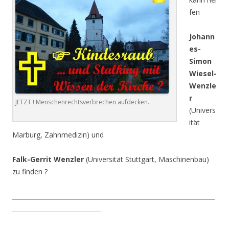
fen
Johann
es-
Simon
Wiesel-
Wenzle
r
JETZT ! Menschenrechtsverbrechen aufdecken.
(Univers
ität
Marburg, Zahnmedizin) und
Falk-Gerrit Wenzler
(Universität Stuttgart, Maschinenbau)
zu finden ?
__________________________________________________________________
_____________________________