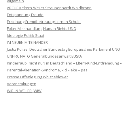
Allgemein
ARCHE Keltern-Weiler Straubenhardt Waldbronn
Entspannung Freude
Erziehung Fremdbetreuung Lernen Schule
Folter Misshandlung Human Rights UNO
Ideologie Politik Staat
IM NEUEN MITEINANDER
Justiz Polizei Deutscher Bundestag Europäisches Parlament UNO
UNHRC NATO Generalbundesanwalt EUStA
Kinderraub [nicht nur] in Deutschland – Eltern-Kind-Entfremdung –
Parental-Alienation-Syndrome, kid – eke – pas
Presse Offenlegung Whistleblower
Veranstaltungen
WIR-IN-WEILER (WIW)