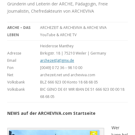
Gründerin und Leiterin der ARCHE, Pädagogin, Freie
Journalistin, Chefredakteurin von ARCHEVIVA
ARCHE
– DAS
ARCHEZEIT & ARCHEVIVA & ARCHE VIVA
LEBEN
YouTube & ARCHE TV
.
Heiderose Manthey
Adresse
Birkigstr. 18 | 75210 Weiler | Germany
Email
archezeit[ät]gmx.de
Fon
[0049] 0 72 36 – 98 10 00
Net
archezeit.net und archeviva.com
Volksbank
BLZ 666 923 00 Konto 18 68 68 05
Volksbank
BIC GENO DE 61 WIR IBAN DE 51 666 923 00 00 18
68 68 05
NEWS
auf der ARCHEVIVA
.com Startseite
Wer
kann hel