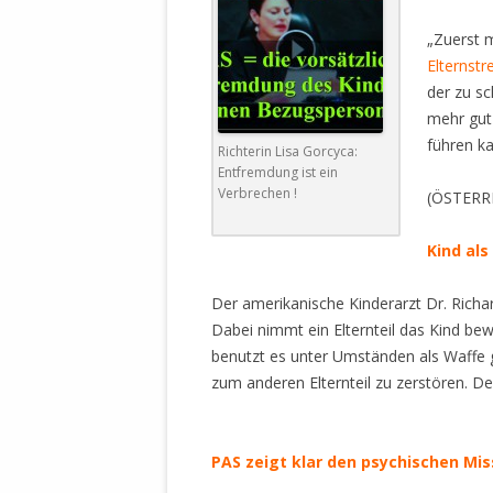
MANTHEY W
DEUTSCHE M
„Zuerst 
SÄMTLICHE
Elternstre
UND MILIT
der zu sc
DER ALLIIER
mehr gut
EINSCHREIT
führen ka
Richterin Lisa Gorcyca:
ÜBERWINDUN
Entfremdung ist ein
PAS
Verbrechen !
(ÖSTERR
MELDUNG A
Kind als
JURISTENFA
LEIPZIG IS
Der amerikanische Kinderarzt Dr. Richa
Dabei nimmt ein Elternteil das Kind b
NOTWEHR 
benutzt es unter Umständen als Waffe g
KRIMINALIT
zum anderen Elternteil zu zerstören. De
IN WEILER, 
DEUTSCHLA
.
NORDAMER
PAS zeigt klar den psychischen Mi
OLAF SCHO