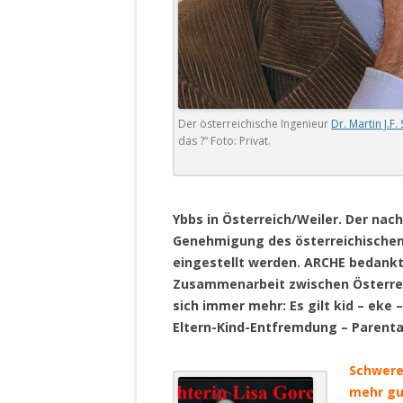
DER EIGENE
ENTFREMDE
STAATLICH 
HEILIGE ZE
BEGINNT !
Der österreichische Ingenieur
Dr. Martin J.F.
DER SCHNEE
das ?“ Foto: Privat.
DEUTSCHE 
MILITÄR DE
.
U.A. IN DI
Ybbs in Österreich/Weiler. Der nach
DER ARCHE
Genehmigung des österreichischen Di
eingestellt werden. ARCHE bedankt 
EFFEKTIVE
Zusammenarbeit zwischen Österrei
REFORM DE
sich immer mehr: Es gilt kid – eke 
Eltern-Kind-Entfremdung – Parenta
KINDERRAUB
SCHWERT D
Schwere
REGIERUNG
mehr gu