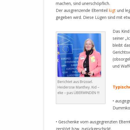
machen, sind unerschöpflich.
Der ausgrenzende Elternteil
lügt
und leg
gegeben wird. Diese Lügen sind mit et
Das Kind 
seiner „I
bleibt da
Gerichts
(obsorgeb
und Waff
.
Berichtet aus Brüssel.
Typisch
Heiderose Manthey. Kid –
eke – pas ÜBERWINDEN !!!
• ausgeg
Dummkop
• Geschenke vom ausgegrenzten Elternt
zerstört bzw. zurückgeschickt.