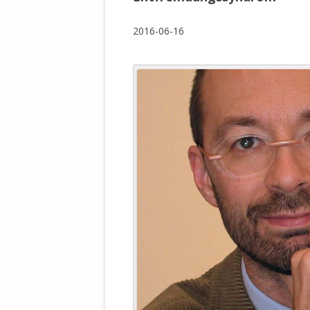
WALDBRONNER SELBSTÄNDIGE
KELTERN V
2016-06-16
ZEICHNENDE
ARCHITEKTUR. KUNST. LEBEGUT
HAUS.
BUNDESMIN
VERTEIDIG
ARCHETELEVISION. ARCHE TV –
TERRITORIA
STUDIO.
FÜHRUNGS
CONCERTS
BUNDESWEH
VERFOLGUN
DABEI. BIOLÄDEN.
JOURNALIST
PROZESSEN
HOLZBAU. KERN-ROSSMANITH.
BÜRGERMEI
ROT. GESCHLOSSENER BEREICH.
GEMEINDER
SONJA ZILL
VOR ORT. MICHEL BRÄU.
DIE WAHRE
MENSCHENR
KID – EKE –