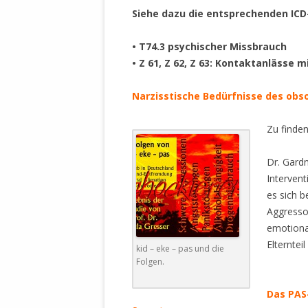
STATUTEN 
Siehe dazu die entsprechenden ICD-
A/HRC/43/4
EIGENE VOLK
• T74.3 psychischer Missbrauch
• Z 61, Z 62, Z 63: Kontaktanlässe 
OLAF SCHOL
.
AUFGEFORD
Narzisstische Bedürfnisse des obso
MISSBRÄUC
EXKLUSIONS
Zu finde
KANTE ZEI
Dr. Gardn
WELTWEITE
Intervent
WAHREN VE
es sich b
– EKE – PAS
Aggressor
AUFKLÄRUN
emotiona
MÖRDERMAIL
Elterntei
kid – eke – pas und die
MEINE SÖH
Folgen.
UND FALK-G
.
Das PAS