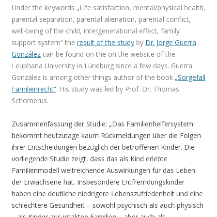
Under
the keywords „
Life satisfaction, mental/physical health,
parental separation, parental alienation, parental conflict,
well-being of the child, intergenerational effect, family
support system“
the
result of the study
by
Dr. Jorge Guerra
González
can be found on the on the website of the
Leuphana University in Lüneburg since a few days. Guerra
González is among other things author of the book
„Sorgefall
Familienrecht“
.
His study was led by Prof. Dr. Thomas
Schomerus.
Zusammenfassung der Studie: „Das Familienhelfersystem
bekommt heutzutage kaum Rückmeldungen über die Folgen
ihrer Entscheidungen bezüglich der betroffenen Kinder. Die
vorliegende Studie zeigt, dass das als Kind erlebte
Familienmodell weitreichende Auswirkungen für das Leben
der Erwachsene hat. Insbesondere Entfremdungskinder
haben eine deutliche niedrigere Lebenszufriedenheit und eine
schlechtere Gesundheit – sowohl psychisch als auch physisch
– als Kinder aus intakten Familien – aber auch als