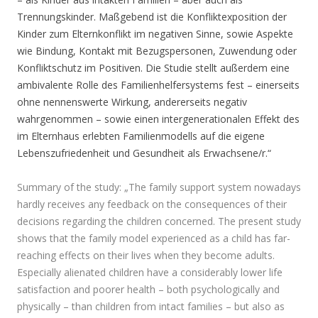
Trennungskinder. Maßgebend ist die Konfliktexposition der
Kinder zum Elternkonflikt im negativen Sinne, sowie Aspekte
wie Bindung, Kontakt mit Bezugspersonen, Zuwendung oder
Konfliktschutz im Positiven. Die Studie stellt außerdem eine
ambivalente Rolle des Familienhelfersystems fest – einerseits
ohne nennenswerte Wirkung, andererseits negativ
wahrgenommen – sowie einen intergenerationalen Effekt des
im Elternhaus erlebten Familienmodells auf die eigene
Lebenszufriedenheit und Gesundheit als Erwachsene/r.“
Summary of the study: „
The family support system nowadays
hardly receives any
feedback on the consequences of their
decisions regarding
the children concerned. The present study
shows that the family model experienced as a child has far-
reaching effects
on their lives when they become adults.
Especially alienated children have a considerably lower life
satisfaction and
poorer health – both psychologically and
physically – than children from intact families – but also as