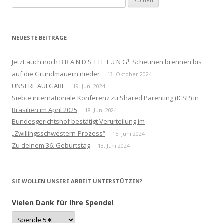
nach:
NEUESTE BEITRÄGE
Jetzt auch noch B R A N D S T I F T U N G¹: Scheunen brennen bis
auf die Grundmauern nieder
13. Oktober 2024
UNSERE AUFGABE
19. Juni 2024
Siebte internationale Konferenz zu Shared Parenting (ICSP) in
Brasilien im April 2025
18. Juni 2024
Bundesgerichtshof bestätigt Verurteilung im
„Zwillingsschwestern-Prozess“
15. Juni 2024
Zu deinem 36. Geburtstag
13. Juni 2024
SIE WOLLEN UNSERE ARBEIT UNTERSTÜTZEN?
Vielen Dank für Ihre Spende!