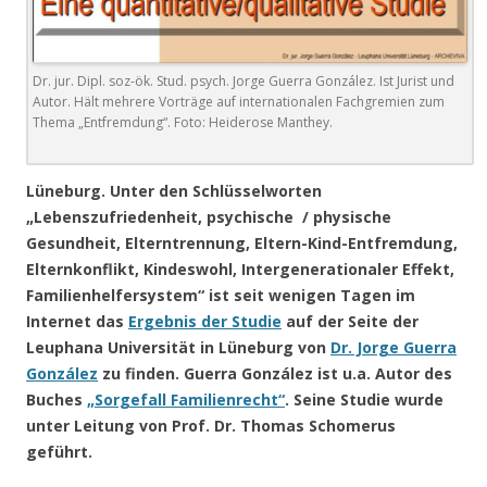
Dr. jur. Dipl. soz-ök. Stud. psych. Jorge Guerra González. Ist Jurist und
Autor. Hält mehrere Vorträge auf internationalen Fachgremien zum
Thema „Entfremdung“. Foto: Heiderose Manthey.
Lüneburg. Unter den Schlüsselworten
„
Lebenszufriedenheit, psychische / physische
Gesundheit, Elterntrennung, Eltern-Kind-Ent
fremdung,
Elternkonflikt, Kindeswohl, Intergenerationaler Effekt,
Familienhelfersystem
“ ist seit wenigen Tagen im
Internet das
Ergebnis der Studie
auf der Seite der
Leuphana Universität in Lüneburg von
Dr. Jorge Guerra
González
zu finden. Guerra González ist u.a. Autor des
Buches
„Sorgefall Familienrecht“
. Seine Studie wurde
unter Leitung von Prof. Dr. Thomas Schomerus
geführt.