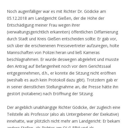
Noch augenfälliger war es mit Richter Dr. Gödicke am
05.12.2018 am Landgericht Gießen, der die Höhe der
Entschädigung meiner Frau wegen ihrer
(verwaltungsgerichtlich erkannten) öffentlichen Diffamierung
durch Stadt und Kreis Gießen entscheiden sollte: Er gab vor,
sich über die erschienenen Pressevertreter aufzuregen, holte
Mannschaften von Polizei heran und ließ Kameras
beschlagnahmen. Er wurde deswegen abgelehnt und musste
den Antrag auf Befangenheit noch vor dem Gerichtssaal
entgegennehmen, d.h., er konnte die Sitzung nicht eröffnen
(weshalb es auch kein Protokoll dazu gibt). Trotzdem gab er
in seiner dienstlichen Stellungnahme an, die Presse hätte ihn
gestört (notabene) nach Eröffnung der Sitzung.
Der angeblich unabhängige Richter Gödicke, der zugleich eine
Teilstelle als Professor (also als Untergebener der Exekutive)
innehatte, war plötzlich nicht mehr am Landgericht: Er bekam
andere Stellen, als Richter am OLG FfM und als