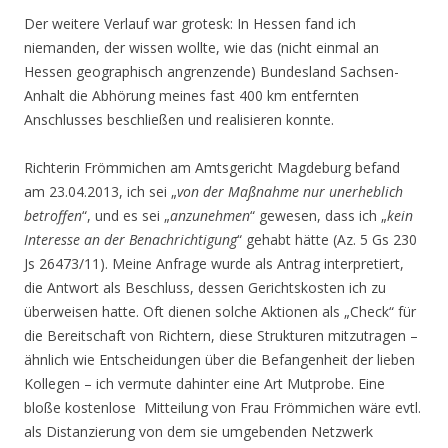
Der weitere Verlauf war grotesk: In Hessen fand ich
niemanden, der wissen wollte, wie das (nicht einmal an
Hessen geographisch angrenzende) Bundesland Sachsen-
Anhalt die Abhörung meines fast 400 km entfernten
Anschlusses beschließen und realisieren konnte.
Richterin Frömmichen am Amtsgericht Magdeburg befand
am 23.04.2013, ich sei „
von der Maßnahme nur unerheblich
betroffen
“, und es sei „
anzunehmen
“ gewesen, dass ich „
kein
Interesse an der Benachrichtigung
“ gehabt hätte (Az. 5 Gs 230
Js 26473/11). Meine Anfrage wurde als Antrag interpretiert,
die Antwort als Beschluss, dessen Gerichtskosten ich zu
überweisen hatte. Oft dienen solche Aktionen als „Check“ für
die Bereitschaft von Richtern, diese Strukturen mitzutragen –
ähnlich wie Entscheidungen über die Befangenheit der lieben
Kollegen – ich vermute dahinter eine Art Mutprobe. Eine
bloße kostenlose Mitteilung von Frau Frömmichen wäre evtl.
als Distanzierung von dem sie umgebenden Netzwerk