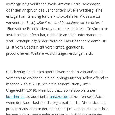
vordergründig verständnisvolle Art von Herrn Deichmann
oder den Anspruch des Landrichters Dr. Nierwetberg, eine
einzige Formulierung für die Protokolle aller Prozesse zu
verwenden (Zitat): „
Die Sach- und Rechtslage wird erörtert.
“
Eine solche Protokollierung macht seine Urteile für sämtliche
Instanzen unanfechtbar; denn alle anderen Informationen
sind „Behauptungen“ der Parteien. Das Besondere daran ist:
Er ist vom Gesetz nicht verpflichtet, genauer zu
protokollieren. Weitere Ausführungen erübrigen sich.
Gleichzeitig lassen sich aber teilweise schon von außen die
Verhältnisse erkennen, die neuerdings Richter selbst öffentlich
machen – so z.B. Th. Schleif in seinem Buch „Urteil:
Ungerecht“ (2019). Mein Lob dazu sollte sowohl unter
buecher.de
als auch unter
amazon.de
abzurufen sein. Auch,
wenn der Autor fast nur die organisatorische Dimension des
prekären Zustands in der deutschen Justiz anspricht, ist schon
bei ihm (und immer wieder in unseren Verfahren) auch die