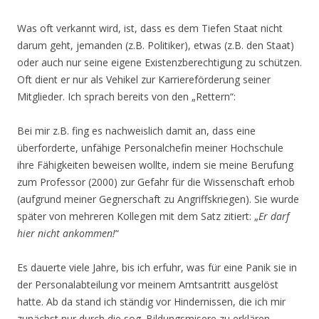
Was oft verkannt wird, ist, dass es dem Tiefen Staat nicht
darum geht, jemanden (z.B. Politiker), etwas (z.B. den Staat)
oder auch nur seine eigene Existenzberechtigung zu schützen.
Oft dient er nur als Vehikel zur Karriereförderung seiner
Mitglieder. Ich sprach bereits von den „Rettern“:
Bei mir z.B. fing es nachweislich damit an, dass eine
überforderte, unfähige Personalchefin meiner Hochschule
ihre Fähigkeiten beweisen wollte, indem sie meine Berufung
zum Professor (2000) zur Gefahr für die Wissenschaft erhob
(aufgrund meiner Gegnerschaft zu Angriffskriegen). Sie wurde
später von mehreren Kollegen mit dem Satz zitiert: „
Er darf
hier nicht ankommen!
“
Es dauerte viele Jahre, bis ich erfuhr, was für eine Panik sie in
der Personalabteilung vor meinem Amtsantritt ausgelöst
hatte. Ab da stand ich ständig vor Hindernissen, die ich mir
zunächst nur durch die sog. Bildungsmisere zu erklären