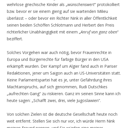
wehrlose griechische Kinder als „
wünschenswert
“ protokolliert
bzw. bevor er sie einem gierig auf sie wartenden Milieu
überlässt – oder bevor ein Richter Nink in aller Öffentlichkeit
seinen beiden Schöffen Schlotmann und Herbert den Preis
richterlicher Unabhängigkeit mit einem „
Anruf von ganz oben
“
beziffert.
Solches Vorgehen war auch nötig, bevor Frauenrechte in
Europa und Bürgerrechte für farbige Bürger in den USA
erkämpft wurden. Der Kampf um Algier fand auch in Pariser
Redaktionen, jener um Saigon auch an US-Universitäten statt.
Keine Parlamentspartei hat es je, unter Gefährdung ihres
Machtanspruchs, auf sich genommen, Rudi Dutschkes
„aufrechten Gang“ zu riskieren. Ganz im seinen Sinne kann ich
heute sagen: „Schafft zwei, drei, viele Jugoslawien“.
Von solchen Zielen ist die deutsche Gesellschaft heute noch
weit entfernt. Stellen Sie sich nur vor, ich würde Herrn Nink
meinen Freund nennen, und Sie würden eine meiner