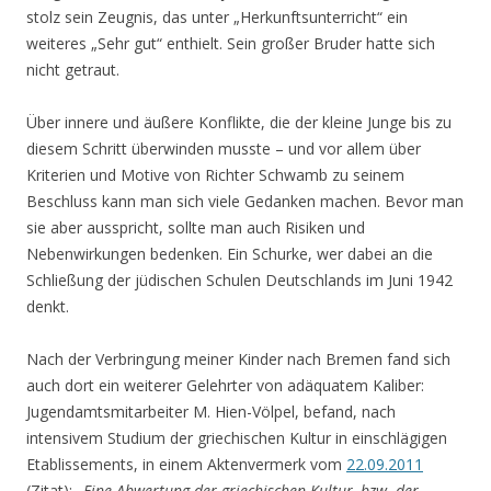
stolz sein Zeugnis, das unter „Herkunftsunterricht“ ein
weiteres „Sehr gut“ enthielt. Sein großer Bruder hatte sich
nicht getraut.
Über innere und äußere Konflikte, die der kleine Junge bis zu
diesem Schritt überwinden musste – und vor allem über
Kriterien und Motive von Richter Schwamb zu seinem
Beschluss kann man sich viele Gedanken machen. Bevor man
sie aber ausspricht, sollte man auch Risiken und
Nebenwirkungen bedenken. Ein Schurke, wer dabei an die
Schließung der jüdischen Schulen Deutschlands im Juni 1942
denkt.
Nach der Verbringung meiner Kinder nach Bremen fand sich
auch dort ein weiterer Gelehrter von adäquatem Kaliber:
Jugendamtsmitarbeiter M. Hien-Völpel, befand, nach
intensivem Studium der griechischen Kultur in einschlägigen
Etablissements, in einem Aktenvermerk vom
22.09.2011
(Zitat): „
Eine Abwertung der griechischen Kultur, bzw. der