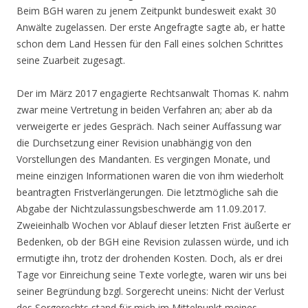
Beim BGH waren zu jenem Zeitpunkt bundesweit exakt 30
Anwälte zugelassen. Der erste Angefragte sagte ab, er hatte
schon dem Land Hessen für den Fall eines solchen Schrittes
seine Zuarbeit zugesagt.
Der im März 2017 engagierte Rechtsanwalt Thomas K. nahm
zwar meine Vertretung in beiden Verfahren an; aber ab da
verweigerte er jedes Gespräch. Nach seiner Auffassung war
die Durchsetzung einer Revision unabhängig von den
Vorstellungen des Mandanten. Es vergingen Monate, und
meine einzigen Informationen waren die von ihm wiederholt
beantragten Fristverlängerungen. Die letztmögliche sah die
Abgabe der Nichtzulassungsbeschwerde am 11.09.2017.
Zweieinhalb Wochen vor Ablauf dieser letzten Frist äußerte er
Bedenken, ob der BGH eine Revision zulassen würde, und ich
ermutigte ihn, trotz der drohenden Kosten. Doch, als er drei
Tage vor Einreichung seine Texte vorlegte, waren wir uns bei
seiner Begründung bzgl. Sorgerecht uneins: Nicht der Verlust
des Sorgerechts stand für mich im Mittelpunkt meines