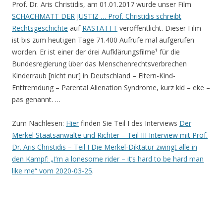
Prof. Dr. Aris Christidis, am 01.01.2017 wurde unser Film
SCHACHMATT DER JUSTIZ … Prof. Christidis schreibt
Rechtsgeschichte
auf
RASTATTT
veröffentlicht. Dieser Film
ist bis zum heutigen Tage
71.400 Aufrufe
mal aufgerufen
worden. Er ist einer der drei Aufklärungsfilme¹ für die
Bundesregierung über das Menschenrechtsverbrechen
Kinderraub [nicht nur] in Deutschland – Eltern-Kind-
Entfremdung – Parental Alienation Syndrome, kurz kid – eke –
pas genannt. …
Zum Nachlesen:
Hier
finden Sie Teil I des Interviews
Der
Merkel Staatsanwälte und Richter – Teil III Interview mit Prof.
Dr. Aris Christidis – Teil I Die Merkel-Diktatur zwingt alle in
den Kampf: „I’m a lonesome rider – it’s hard to be hard man
like me“ vom 2020-03-25
.
.