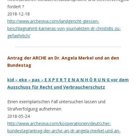
fordert ?
2018-12-18
http://www.archeviva.com/landgericht-giessen-
beschlagnahmt-kameras-von-journalisten-dr-christidis-zu-
gefaehrlich/
Antrag der ARCHE an Dr. Angela Merkel und an den
Bundestag
kid – eke – pas – E X P E R T E N A N H Ö R U N G vor dem
Ausschuss für Recht und Verbraucherschutz
Einen exemplarischen Fall untersuchen lassen und
Strafverfolgung aufnehmen
2018-05-24
http://www.archeviva.com/kooperationen/deutscher-
bundestag/antrag-der-arche-an-dr-angela-merkel-und-an-