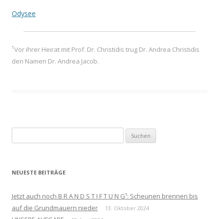
Odysee
¹
Vor ihrer Heirat mit Prof. Dr. Christidis trug Dr. Andrea Christidis
den Namen Dr. Andrea Jacob.
Suchen
nach:
NEUESTE BEITRÄGE
Jetzt auch noch B R A N D S T I F T U N G¹: Scheunen brennen bis
auf die Grundmauern nieder
13. Oktober 2024