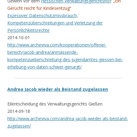
Gewinn vor dem
Hessischen Verwaltungsgerichtshof
:
„Ein
Gerücht reicht für Kindesentzug“
Exzessiver Datenschutzmissbrauch,
Kompetenzüberschreitungen und Verletzung der
Persönlichkeitsrechte
2014-10-01
http://www.archeviva.com/kooperationen/offener-
bereich/jacob-andrea/anmassende-
kompetenzueberschreitung-des-jugendamtes-giessen-bei-
erhebung-von-daten-schwer-geruegt/
Andrea Jacob wieder als Beistand zugelassen
Eilentscheidung des Verwaltungsgerichts Gießen
2014-09-18
http://www.archeviva.com/andrea-jacob-wieder-als-beistand-
zugelassen/