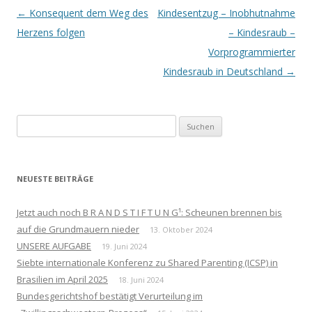
Beitrags-
←
Konsequent dem Weg des
Kindesentzug – Inobhutnahme
Navigation
Herzens folgen
– Kindesraub –
Vorprogrammierter
Kindesraub in Deutschland
→
Suchen
nach:
NEUESTE BEITRÄGE
Jetzt auch noch B R A N D S T I F T U N G¹: Scheunen brennen bis
auf die Grundmauern nieder
13. Oktober 2024
UNSERE AUFGABE
19. Juni 2024
Siebte internationale Konferenz zu Shared Parenting (ICSP) in
Brasilien im April 2025
18. Juni 2024
Bundesgerichtshof bestätigt Verurteilung im