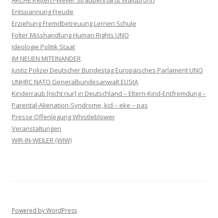
ARCHE Keltern-Weiler Straubenhardt Waldbronn
Entspannung Freude
Erziehung Fremdbetreuung Lernen Schule
Folter Misshandlung Human Rights UNO
Ideologie Politik Staat
IM NEUEN MITEINANDER
Justiz Polizei Deutscher Bundestag Europäisches Parlament UNO
UNHRC NATO Generalbundesanwalt EUStA
Kinderraub [nicht nur] in Deutschland – Eltern-Kind-Entfremdung –
Parental-Alienation-Syndrome, kid – eke – pas
Presse Offenlegung Whistleblower
Veranstaltungen
WIR-IN-WEILER (WIW)
Powered by WordPress