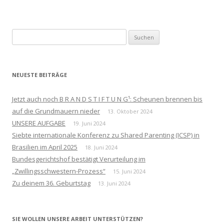
Suchen
nach:
NEUESTE BEITRÄGE
Jetzt auch noch B R A N D S T I F T U N G¹: Scheunen brennen bis
auf die Grundmauern nieder
13. Oktober 2024
UNSERE AUFGABE
19. Juni 2024
Siebte internationale Konferenz zu Shared Parenting (ICSP) in
Brasilien im April 2025
18. Juni 2024
Bundesgerichtshof bestätigt Verurteilung im
„Zwillingsschwestern-Prozess“
15. Juni 2024
Zu deinem 36. Geburtstag
13. Juni 2024
SIE WOLLEN UNSERE ARBEIT UNTERSTÜTZEN?