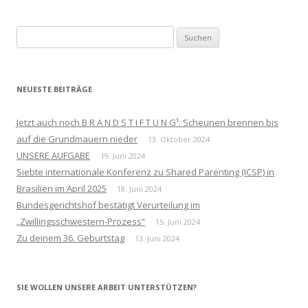
Suchen
nach:
NEUESTE BEITRÄGE
Jetzt auch noch B R A N D S T I F T U N G¹: Scheunen brennen bis
auf die Grundmauern nieder
13. Oktober 2024
UNSERE AUFGABE
19. Juni 2024
Siebte internationale Konferenz zu Shared Parenting (ICSP) in
Brasilien im April 2025
18. Juni 2024
Bundesgerichtshof bestätigt Verurteilung im
„Zwillingsschwestern-Prozess“
15. Juni 2024
Zu deinem 36. Geburtstag
13. Juni 2024
SIE WOLLEN UNSERE ARBEIT UNTERSTÜTZEN?