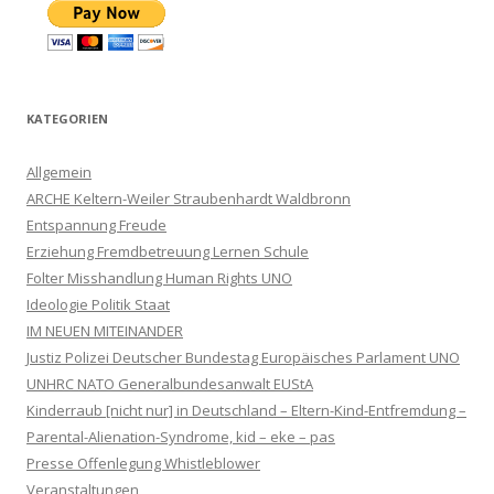
KATEGORIEN
Allgemein
ARCHE Keltern-Weiler Straubenhardt Waldbronn
Entspannung Freude
Erziehung Fremdbetreuung Lernen Schule
Folter Misshandlung Human Rights UNO
Ideologie Politik Staat
IM NEUEN MITEINANDER
Justiz Polizei Deutscher Bundestag Europäisches Parlament UNO
UNHRC NATO Generalbundesanwalt EUStA
Kinderraub [nicht nur] in Deutschland – Eltern-Kind-Entfremdung –
Parental-Alienation-Syndrome, kid – eke – pas
Presse Offenlegung Whistleblower
Veranstaltungen