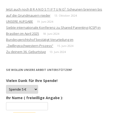
Jetzt auch noch B R A N D S T I F T U N G¹: Scheunen brennen bis
auf die Grundmauern nieder
13. Oktober 2024
UNSERE AUFGABE
19. Juni 2024
Siebte internationale Konferenz zu Shared Parenting (ICSP) in
Brasilien im April 2025
18. Juni 2024
Bundesgerichtshof bestätigt Verurteilung im
„Zwillingsschwestern-Prozess“
15. Juni 2024
Zu deinem 36. Geburtstag
13. Juni 2024
SIE WOLLEN UNSERE ARBEIT UNTERSTÜTZEN?
Vielen Dank für Ihre Spende!
Ihr Name ( freiwillige Angabe ):