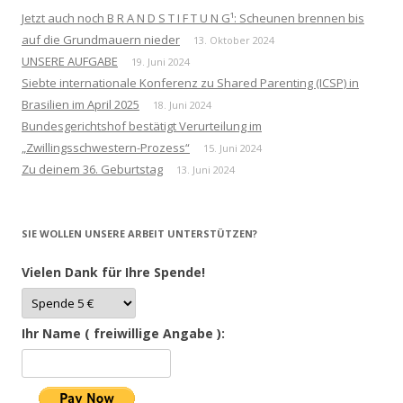
Jetzt auch noch B R A N D S T I F T U N G¹: Scheunen brennen bis
auf die Grundmauern nieder
13. Oktober 2024
UNSERE AUFGABE
19. Juni 2024
Siebte internationale Konferenz zu Shared Parenting (ICSP) in
Brasilien im April 2025
18. Juni 2024
Bundesgerichtshof bestätigt Verurteilung im
„Zwillingsschwestern-Prozess“
15. Juni 2024
Zu deinem 36. Geburtstag
13. Juni 2024
SIE WOLLEN UNSERE ARBEIT UNTERSTÜTZEN?
Vielen Dank für Ihre Spende!
Ihr Name ( freiwillige Angabe ):