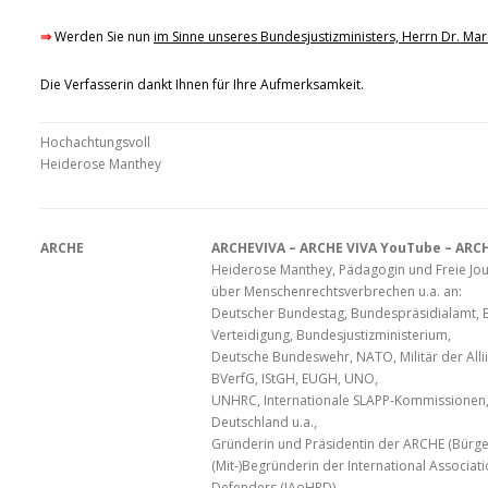
⇒
Werden Sie nun
im Sinne unseres Bundesjustizministers, Herrn Dr. M
Die Verfasserin dankt Ihnen für Ihre Aufmerksamkeit.
Hochachtungsvoll
Heiderose Manthey
ARCHE
ARCHEVIVA – ARCHE VIVA YouTube – ARCH
Heiderose Manthey, Pädagogin und Freie Journ
über Menschenrechtsverbrechen u.a. an:
Deutscher Bundestag, Bundespräsidialamt, 
Verteidigung, Bundesjustizministerium,
Deutsche Bundeswehr, NATO, Militär der Allii
BVerfG, IStGH, EUGH, UNO,
UNHRC, Internationale SLAPP-Kommissionen, J
Deutschland u.a.,
Gründerin und Präsidentin der ARCHE (Bürge
(Mit-)Begründerin der International Associat
Defenders (IAoHRD),