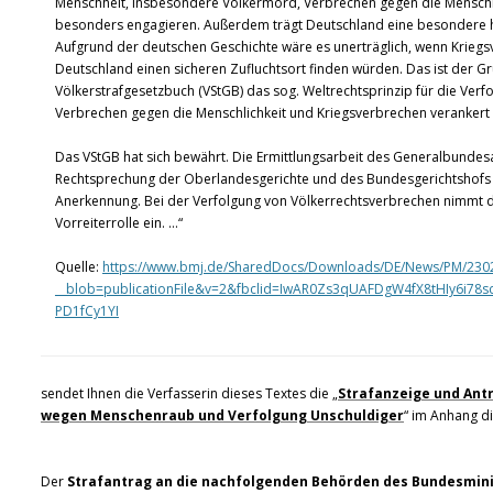
Menschheit, insbesondere Völkermord, Verbrechen gegen die Menschl
besonders engagieren. Außerdem trägt Deutschland eine besondere h
Aufgrund der deutschen Geschichte wäre es unerträglich, wenn Kriegs
Deutschland einen sicheren Zufluchtsort finden würden. Das ist der 
Völkerstrafgesetzbuch (VStGB) das sog. Weltrechtsprinzip für die Ver
Verbrechen gegen die Menschlichkeit und Kriegsverbrechen verankert
Das VStGB hat sich bewährt. Die Ermittlungsarbeit des Generalbundes
Rechtsprechung der Oberlandesgerichte und des Bundesgerichtshofs 
Anerkennung. Bei der Verfolgung von Völkerrechtsverbrechen nimmt di
Vorreiterrolle ein. …“
Quelle:
https://www.bmj.de/SharedDocs/Downloads/DE/News/PM/2302
__blob=publicationFile&v=2&fbclid=IwAR0Zs3qUAFDgW4fX8tHIy6i7
PD1fCy1YI
sendet Ihnen die Verfasserin dieses Textes die „
Strafanzeige und Ant
wegen Menschenraub und Verfolgung Unschuldiger
“ im Anhang di
Der
Strafantrag an die nachfolgenden Behörden des Bundesminis