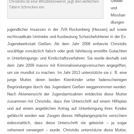
Gewalt
Christidis ist eine Whistleblowerin. Jagt den wirklichen
Tätern Schrecken ein.
und
Misshan
dlungen
jugendlicher Insassen in der JVA Rockenberg (Hessen) auf sowie
rechtsradikale Umtriebe und Ausbeutung Schutzbefohlener in der Ev.
Jugendwerkstatt Gießen. Ab dem Jahr 2008 entlarvte Christidis
unzählige vorsätzlich falsch oder grob fahrlässig erstellte Gutachten
in Unterbringungs- und Kindschaftsverfahren. Sie wurde deshalb seit
dem Jahr 2009 massiv mit Kriminalisierungsversuchen angegriffen,
um sie mundtot zu machen. Im Jahr 2013 unterstützte sie z. B. eine
junge Mutter, deren beiden Kleinkinder unter fadenscheinigen
Begründungen durch das Jugendamt Gießen weggenommen wurden.
Nach Akteneinsicht der Jugendamtsakten entdeckte diese Mutter
zusammen mit Christidis, dass ihre Unterschrift auf einem Hilfeplan
und auf einem angeblichen Antrag auf Unterbringung ihres Kindes
gefälscht worden war. Zeugen dieses Hilfeplangesprächs versichern
eidesstattlich, dass diese Unterschrift nie geleistet – ja sogar
vehement verweigert – wurde. Christidis unterstützte diese Mutter,