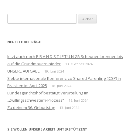
Suchen
nach:
NEUESTE BEITRÄGE
Jetzt auch noch B R A N D S T I F T U N G¹: Scheunen brennen bis
auf die Grundmauern nieder
13. Oktober 2024
UNSERE AUFGABE
19. Juni 2024
Siebte internationale Konferenz zu Shared Parenting (ICSP) in
Brasilien im April 2025
18. Juni 2024
Bundesgerichtshof bestätigt Verurteilung im
„Zwillingsschwestern-Prozess“
15. Juni 2024
Zu deinem 36. Geburtstag
13. Juni 2024
SIE WOLLEN UNSERE ARBEIT UNTERSTÜTZEN?