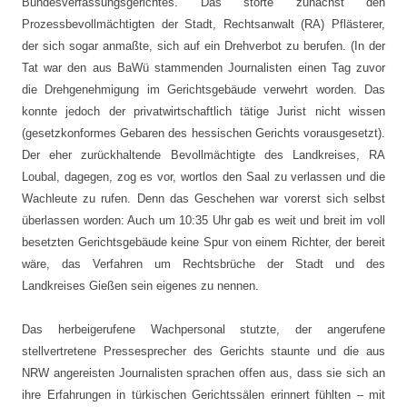
Bundesverfassungsgerichtes. Das störte zunächst den
Prozessbevollmächtigten der Stadt, Rechtsanwalt (RA) Pflästerer,
der sich sogar anmaßte, sich auf ein Drehverbot zu berufen. (In der
Tat war den aus BaWü stammenden Journalisten einen Tag zuvor
die Drehgen­ehmigung im Gerichtsgebäude verwehrt worden. Das
konnte jedoch der privatwirtschaftlich tätige Jurist nicht wissen
(gesetzkonformes Gebaren des hessischen Gerichts voraus­ge­setzt).
Der eher zurückhaltende Bevollmächtigte des Landkreises, RA
Loubal, dagegen, zog es vor, wortlos den Saal zu verlassen und die
Wachleute zu rufen. Denn das Geschehen war vorerst sich selbst
überlassen worden: Auch um 10:35 Uhr gab es weit und breit im voll
besetzten Gerichtsgebäude keine Spur von einem Richter, der bereit
wäre, das Verfahren um Rechtsbrüche der Stadt und des
Landkreises Gießen sein eigenes zu nennen.
Das herbeigerufene Wachpersonal stutzte, der angerufene
stellvertretene Pressesprecher des Gerichts staunte und die aus
NRW angereisten Journalisten sprachen offen aus, dass sie sich an
ihre Erfahrungen in türkischen Gerichtssälen erinnert fühlten – mit