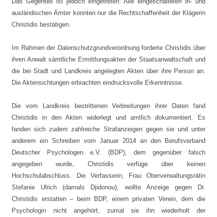
Das Gegenteil ist jedoch eingetreten: Alle eingeschalteten in- und
ausländischen Ämter konnten nur die Rechtschaffenheit der Klägerin
Christidis bestätigen.
Im Rahmen der Datenschutzgrundverordnung forderte Christidis über
ihren Anwalt sämtliche Ermittlungsakten der Staatsanwaltschaft und
die bei Stadt und Landkreis angelegten Akten über ihre Person an.
Die Aktensichtungen erbrachten eindrucksvolle Erkenntnisse.
Die vom Landkreis bestrittenen Verbreitungen ihrer Daten fand
Christidis in den Akten widerlegt und amtlich dokumentiert. Es
fanden sich zudem zahlreiche Strafanzeigen gegen sie und unter
anderem ein Schreiben vom Januar 2014 an den Berufsverband
Deutscher Psychologen e.V. (BDP), dem gegenüber falsch
angegeben wurde, Christidis verfüge über keinen
Hochschulabschluss. Die Verfasserin, Frau Oberverwaltungsrätin
Stefanie Ulrich (damals Djidonou), wollte Anzeige gegen Dr.
Christidis erstatten – beim BDP, einem privaten Verein, dem die
Psychologin nicht angehört, zumal sie ihn wiederholt der