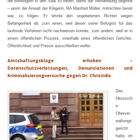
die Beteiligten in den Saal zu treten, damit die Verhandlung beginne
– worin der Anwalt der Klägerin, RA Manfred Müller, mitnichten bereit
war, zu folgen. Er lehnte den ungebetenen Richter wegen
Befangenheit ab, zum einen, weil dieser seine Befugnis für das
laufende Verfahren nicht nachweisen konnte, zum andern, weil er in
einem öffentlichen Prozess, innerhalb eines öffentlichen Gerichts,
Öffentlichkeit und Presse ausschließen wollte.
Amtshaftungsklage erhoben –
Datenschutzverletzungen, Denunziationen und
Kriminalisierungversuche gegen Dr. Christidis
Das
Hessisch
e
Oberver
waltungs
gericht
hatte im