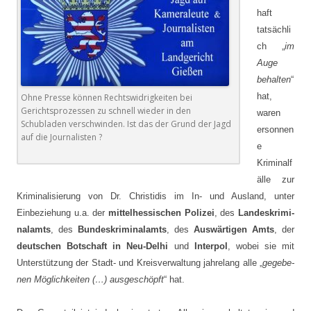
haft
tatsächli
ch „
im
Auge
behalten
“
hat,
Ohne Presse können Rechtswidrigkeiten bei
Gerichtsprozessen zu schnell wieder in den
waren
Schubladen verschwinden. Ist das der Grund der Jagd
ersonnen
auf die Journalisten ?
e
Kriminalf
älle zur
Kriminalisierung von Dr. Christidis im In- und Ausland, unter
Einbeziehung u.a. der
mittelhessischen Polizei
, des
Landes­kri­mi­­
nalamts
, des
Bundeskriminalamts
, des
Auswärtigen Amts
, der
deutschen Botschaft in Neu-Delhi
und
Interpol
, wobei sie mit
Unterstützung der Stadt- und Kreisverwaltung jahrelang alle „
gege­be­
nen Möglichkeiten (…) ausgeschöpft
“ hat.