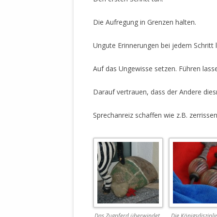
DER EIGENE
ENTFREMDE
Die Aufregung in Grenzen halten.
STAATLICH 
HEILIGE ZE
Ungute Erinnerungen bei jedem Schritt 
BEGINNT !
Auf das Ungewisse setzen. Führen lass
DER SCHNEE
DEUTSCHE 
Darauf vertrauen, dass der Andere die
MILITÄR DE
U.A. IN DI
Sprechanreiz schaffen wie z.B. zerrisse
DER ARCHE
EFFEKTIVE
REFORM DE
KINDERRAUB
SCHWERT D
REGIERUNG
Das Zugpferd überwindet
Die Königsdiszipli