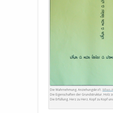
STATUTEN 
A/HRC/43/4
EIGENE VOLK
OLAF SCHOL
AUFGEFORD
MISSBRÄUC
EXKLUSIONS
KANTE ZEI
WELTWEITE
WAHREN VE
– EKE – PAS
AUFKLÄRUN
MÖRDERMAIL
Die Wahrnehmung. Anziehungskr
aft.
When A
MEINE SÖH
Die Eigenschaften der Grundstruktur. Holz z
UND FALK-G
Die Erfüllung. Herz zu Herz. Kopf zu Kopf un