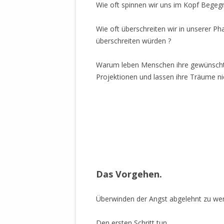
Wie oft spinnen wir uns im Kopf Begeg
WALDBRONNER SELBSTÄNDIGE
KELTERN V
ZEICHNENDE
ARCHITEKTUR. KUNST. LEBEGUT
Wie oft überschreiten wir in unserer Ph
HAUS.
überschreiten würden ?
BUNDESMIN
VERTEIDIG
ARCHETELEVISION. ARCHE TV –
Warum leben Menschen ihre gewünschte 
TERRITORIA
STUDIO.
Projektionen und lassen ihre Träume nic
FÜHRUNGS
CONCERTS
BUNDESWEH
VERFOLGUN
DABEI. BIOLÄDEN.
JOURNALIST
.
PROZESSEN
HOLZBAU. KERN-ROSSMANITH.
BÜRGERMEI
.
ROT. GESCHLOSSENER BEREICH.
GEMEINDER
SONJA ZILL
Das Vorgehen.
VOR ORT. MICHEL BRÄU.
DIE WAHRE
MENSCHENR
Überwinden der Angst abgelehnt zu we
KID – EKE –
Den ersten Schritt tun.