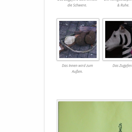
MANTHEY W
die Schwere.
& Ruhe.
DEUTSCHE M
SÄMTLICHE
UND MILIT
DER ALLIIER
EINSCHREIT
ÜBERWINDUN
PAS
MELDUNG A
Das Innen wird zum
Das Zugpfer
JURISTENFA
Außen.
LEIPZIG IS
NOTWEHR 
KRIMINALIT
IN WEILER, 
DEUTSCHLA
NORDAMER
OLAF SCHO