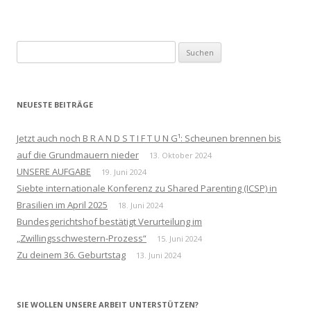
Suchen
nach:
NEUESTE BEITRÄGE
Jetzt auch noch B R A N D S T I F T U N G¹: Scheunen brennen bis
auf die Grundmauern nieder
13. Oktober 2024
UNSERE AUFGABE
19. Juni 2024
Siebte internationale Konferenz zu Shared Parenting (ICSP) in
Brasilien im April 2025
18. Juni 2024
Bundesgerichtshof bestätigt Verurteilung im
„Zwillingsschwestern-Prozess“
15. Juni 2024
Zu deinem 36. Geburtstag
13. Juni 2024
SIE WOLLEN UNSERE ARBEIT UNTERSTÜTZEN?