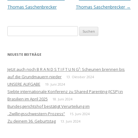
Navigation
Thomas Saschenbrecker
Thomas Saschenbrecker
→
Suchen
nach:
NEUESTE BEITRÄGE
Jetzt auch noch B R A N D S T I F T U N G¹: Scheunen brennen bis
auf die Grundmauern nieder
13. Oktober 2024
UNSERE AUFGABE
19. Juni 2024
Siebte internationale Konferenz zu Shared Parenting (ICSP) in
Brasilien im April 2025
18. Juni 2024
Bundesgerichtshof bestätigt Verurteilung im
„Zwillingsschwestern-Prozess“
15. Juni 2024
Zu deinem 36. Geburtstag
13. Juni 2024