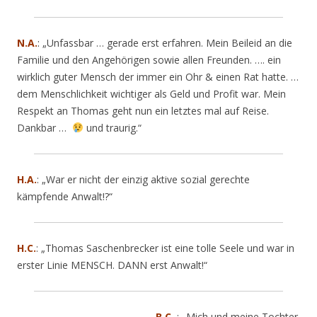
N.A.
:
„Unfassbar … gerade erst erfahren. Mein Beileid an die
Familie und den Angehörigen sowie allen Freunden. …. ein
wirklich guter Mensch der immer ein Ohr & einen Rat hatte. …
dem Menschlichkeit wichtiger als Geld und Profit war. Mein
Respekt an Thomas geht nun ein letztes mal auf Reise.
Dankbar …
und traurig.“
H.A.
: „War er nicht der einzig aktive sozial gerechte
kämpfende Anwalt!?“
H.C.
: „
Thomas Saschenbrecker ist eine tolle Seele und war in
erster Linie MENSCH. DANN erst Anwalt!
“
B.C.
: „Mich und meine Tochter