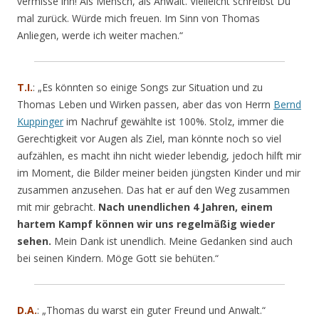
vermisse ihn! Als Mensch, als Anwalt. Vielleicht schreibst Du
mal zurück. Würde mich freuen. Im Sinn von Thomas
Anliegen, werde ich weiter machen.“
T.I.
: „
Es könnten so einige Songs zur Situation und zu
Thomas Leben und Wirken passen, aber das von Herrn
Bernd
Kuppinger
im Nachruf gewählte ist 100%. Stolz, immer die
Gerechtigkeit vor Augen als Ziel, man könnte noch so viel
aufzählen, es macht ihn nicht wieder lebendig, jedoch hilft mir
im Moment, die Bilder meiner beiden jüngsten Kinder und mir
zusammen anzusehen. Das hat er auf den Weg zusammen
mit mir gebracht.
Nach unendlichen 4 Jahren, einem
hartem Kampf können wir uns regelmäßig wieder
sehen.
Mein Dank ist unendlich. Meine Gedanken sind auch
bei seinen Kindern. Möge Gott sie behüten.
“
D.A.
: „Thomas du warst ein guter Freund und Anwalt.“