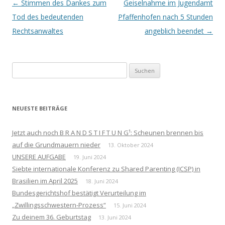
Beitrags-
←
Stimmen des Dankes zum
Geiselnahme im Jugendamt
Navigation
Tod des bedeutenden
Pfaffenhofen nach 5 Stunden
Rechtsanwaltes
angeblich beendet
→
Suchen
nach:
NEUESTE BEITRÄGE
Jetzt auch noch B R A N D S T I F T U N G¹: Scheunen brennen bis
auf die Grundmauern nieder
13. Oktober 2024
UNSERE AUFGABE
19. Juni 2024
Siebte internationale Konferenz zu Shared Parenting (ICSP) in
Brasilien im April 2025
18. Juni 2024
Bundesgerichtshof bestätigt Verurteilung im
„Zwillingsschwestern-Prozess“
15. Juni 2024
Zu deinem 36. Geburtstag
13. Juni 2024