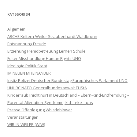
KATEGORIEN
Allgemein
ARCHE Keltern-Weiler Straubenhardt Waldbronn
Entspannung Freude
Erziehung Fremdbetreuung Lernen Schule
Folter Misshandlung Human Rights UNO
Ideologie Politik Staat
IM NEUEN MITEINANDER
Justiz Polizei Deutscher Bundestag Europäisches Parlament UNO
UNHRC NATO Generalbundesanwalt EUStA
Kinderraub [nicht nur] in Deutschland – Eltern-Kind-Entfremdung –
Parental-Alienation-Syndrome, kid – eke – pas
Presse Offenlegung Whistleblower
Veranstaltungen
WIR-IN-WEILER (WIW)