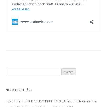
Suchen
nach:
NEUESTE BEITRÄGE
Jetzt auch noch B R A N D S T I F T U N G¹: Scheunen brennen bis
auf die Grundmauern nieder