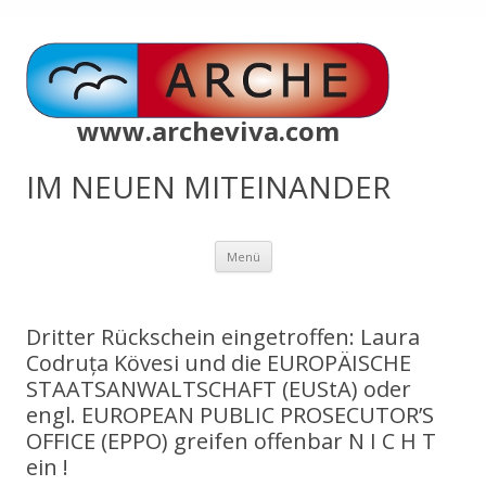
www.archeviva.com
IM NEUEN MITEINANDER
Zum
Menü
Inhalt
springen
Dritter Rückschein eingetroffen: Laura
Codruța Kövesi und die EUROPÄISCHE
STAATSANWALTSCHAFT (EUStA) oder
engl. EUROPEAN PUBLIC PROSECUTOR’S
OFFICE (EPPO) greifen offenbar N I C H T
ein !