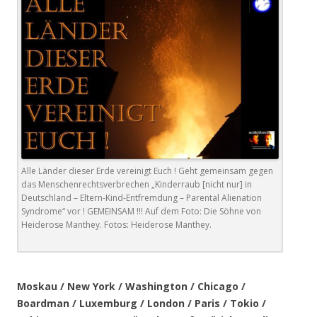
Alle Länder dieser Erde vereinigt Euch ! Geht gemeinsam gegen
das Menschenrechtsverbrechen „Kinderraub [nicht nur] in
Deutschland – Eltern-Kind-Entfremdung – Parental Alienation
Syndrome“ vor ! GEMEINSAM !!! Auf dem Foto: Die Söhne von
Heiderose Manthey. Fotos: Heiderose Manthey.
.
Moskau / New York / Washington / Chicago /
Boardman / Luxemburg / London / Paris / Tokio /