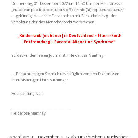
Donnerstag, 01. Dezember 2022 um 11:50 Uhr per Mailadresse
„european public prosecutor’s office <info[ät]eppo.europa.eu>;“
angekündigt das dritte Einschreiben mit Rückschein bzgl. der
Verfolgung der das Menschenrechtsverbrechen
„
Kinderraub
[nicht nur] in Deutschland – Eltern-Kind-
Entfremdung – Parental Alienation Syndrome“
aufdeckenden Freien Journalistin Heiderose Manthey.
→ Benachrichtigen Sie mich unverzüglich von den Ergebnissen
Ihrer bisherigen Untersuchungen.
Hochachtungsvoll
______________________________________
Heiderose Manthey
Es wird am 01. Dezember 2022 als Einschreiben / Rückschein