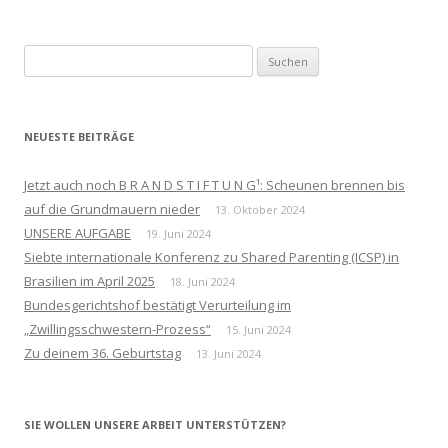
Suchen
nach:
NEUESTE BEITRÄGE
Jetzt auch noch B R A N D S T I F T U N G¹: Scheunen brennen bis
auf die Grundmauern nieder
13. Oktober 2024
UNSERE AUFGABE
19. Juni 2024
Siebte internationale Konferenz zu Shared Parenting (ICSP) in
Brasilien im April 2025
18. Juni 2024
Bundesgerichtshof bestätigt Verurteilung im
„Zwillingsschwestern-Prozess“
15. Juni 2024
Zu deinem 36. Geburtstag
13. Juni 2024
SIE WOLLEN UNSERE ARBEIT UNTERSTÜTZEN?