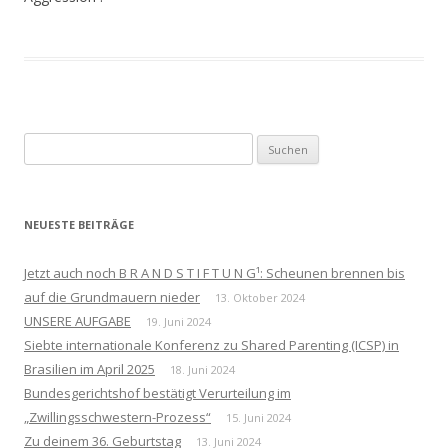
Suchen
nach:
NEUESTE BEITRÄGE
Jetzt auch noch B R A N D S T I F T U N G¹: Scheunen brennen bis
auf die Grundmauern nieder
13. Oktober 2024
UNSERE AUFGABE
19. Juni 2024
Siebte internationale Konferenz zu Shared Parenting (ICSP) in
Brasilien im April 2025
18. Juni 2024
Bundesgerichtshof bestätigt Verurteilung im
„Zwillingsschwestern-Prozess“
15. Juni 2024
Zu deinem 36. Geburtstag
13. Juni 2024