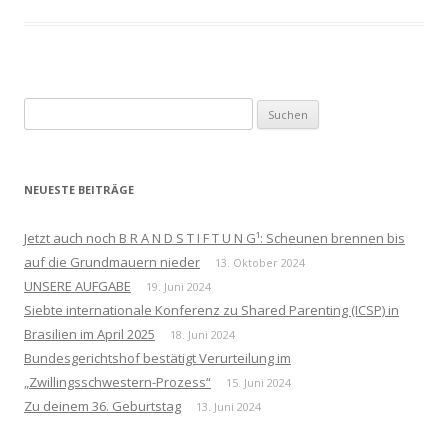
Suchen
nach:
NEUESTE BEITRÄGE
Jetzt auch noch B R A N D S T I F T U N G¹: Scheunen brennen bis
auf die Grundmauern nieder
13. Oktober 2024
UNSERE AUFGABE
19. Juni 2024
Siebte internationale Konferenz zu Shared Parenting (ICSP) in
Brasilien im April 2025
18. Juni 2024
Bundesgerichtshof bestätigt Verurteilung im
„Zwillingsschwestern-Prozess“
15. Juni 2024
Zu deinem 36. Geburtstag
13. Juni 2024