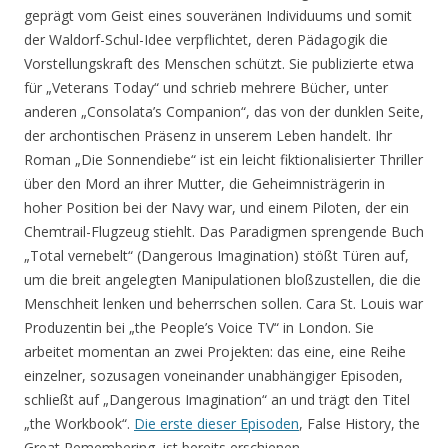
geprägt vom Geist eines souveränen Individuums und somit
der Waldorf-Schul-Idee verpflichtet, deren Pädagogik die
Vorstellungskraft des Menschen schützt. Sie publizierte etwa
für „Veterans Today“ und schrieb mehrere Bücher, unter
anderen „Consolata’s Companion“, das von der dunklen Seite,
der archontischen Präsenz in unserem Leben handelt. Ihr
Roman „Die Sonnendiebe“ ist ein leicht fiktionalisierter Thriller
über den Mord an ihrer Mutter, die Geheimnisträgerin in
hoher Position bei der Navy war, und einem Piloten, der ein
Chemtrail-Flugzeug stiehlt. Das Paradigmen sprengende Buch
„Total vernebelt“ (Dangerous Imagination) stößt Türen auf,
um die breit angelegten Manipulationen bloßzustellen, die die
Menschheit lenken und beherrschen sollen. Cara St. Louis war
Produzentin bei „the People’s Voice TV“ in London. Sie
arbeitet momentan an zwei Projekten: das eine, eine Reihe
einzelner, sozusagen voneinander unabhängiger Episoden,
schließt auf „Dangerous Imagination“ an und trägt den Titel
„the Workbook“.
Die erste dieser Episoden
, False History, the
Great Remembering, ist bereits erschienen.