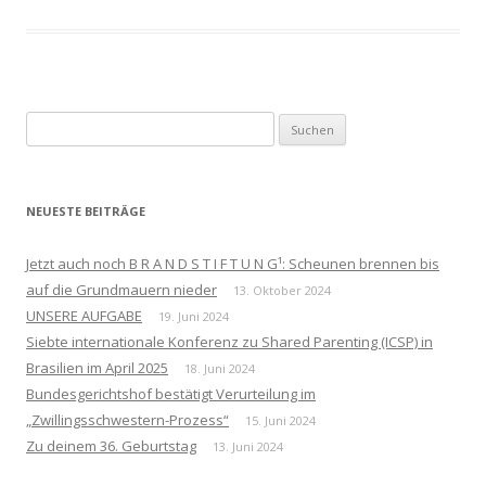
Suchen
nach:
NEUESTE BEITRÄGE
Jetzt auch noch B R A N D S T I F T U N G¹: Scheunen brennen bis
auf die Grundmauern nieder
13. Oktober 2024
UNSERE AUFGABE
19. Juni 2024
Siebte internationale Konferenz zu Shared Parenting (ICSP) in
Brasilien im April 2025
18. Juni 2024
Bundesgerichtshof bestätigt Verurteilung im
„Zwillingsschwestern-Prozess“
15. Juni 2024
Zu deinem 36. Geburtstag
13. Juni 2024