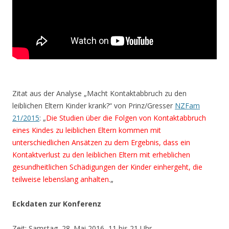
Zitat aus der Analyse „Macht Kontaktabbruch zu den
leiblichen Eltern Kinder krank?“ von Prinz/Gresser
NZFam
21/2015
:
„
Die Studien über die Folgen von Kontaktabbruch
eines Kindes zu leiblichen Eltern kommen mit
unterschiedlichen Ansätzen zu dem Ergebnis, dass ein
Kontaktverlust zu den leiblichen Eltern mit erheblichen
gesundheitlichen Schädigungen der Kinder einhergeht, die
teilweise lebenslang anhalten.
„
Eckdaten zur Konferenz
Zeit: Samstag, 28. Mai 2016, 11 bis 21 Uhr