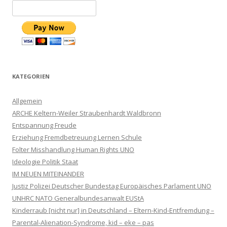
KATEGORIEN
Allgemein
ARCHE Keltern-Weiler Straubenhardt Waldbronn
Entspannung Freude
Erziehung Fremdbetreuung Lernen Schule
Folter Misshandlung Human Rights UNO
Ideologie Politik Staat
IM NEUEN MITEINANDER
Justiz Polizei Deutscher Bundestag Europäisches Parlament UNO
UNHRC NATO Generalbundesanwalt EUStA
Kinderraub [nicht nur] in Deutschland – Eltern-Kind-Entfremdung –
Parental-Alienation-Syndrome, kid – eke – pas