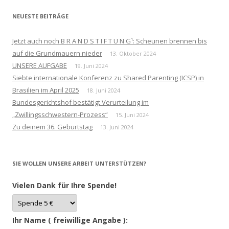
NEUESTE BEITRÄGE
Jetzt auch noch B R A N D S T I F T U N G¹: Scheunen brennen bis
auf die Grundmauern nieder
13. Oktober 2024
UNSERE AUFGABE
19. Juni 2024
Siebte internationale Konferenz zu Shared Parenting (ICSP) in
Brasilien im April 2025
18. Juni 2024
Bundesgerichtshof bestätigt Verurteilung im
„Zwillingsschwestern-Prozess“
15. Juni 2024
Zu deinem 36. Geburtstag
13. Juni 2024
SIE WOLLEN UNSERE ARBEIT UNTERSTÜTZEN?
Vielen Dank für Ihre Spende!
Ihr Name ( freiwillige Angabe ):