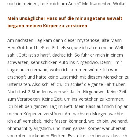
mich in meiner „Leck mich am Arsch“ Medikamenten-Wolke.
Mein unsäglicher Hass auf die mir angetane Gewalt
begann meinen Körper zu zerstören
Am nächsten Tag kam dann dieser mysteriöse, alte Mann.
Herr Gotthard hieß er. Er hieß so, wie ich ab da meine Welt
sah: „Gott ist so hart“, dachte ich. So fuhr er mich in einem
schwarzen, sehr schicken Auto ins Nirgendwo. Denn – mir
sagte auch niemand, wohin ich kommen würde. Ich war
erschöpft und hatte keine Lust mich mit diesem Menschen zu
unterhalten. Also schlief ich. Ich schlief die ganze Fahrt über.
Nach fast 2 Stunden waren wir da. Im Nirgendwo. Keine Zeit
zum Verarbeiten. Keine Zeit, um ins Verstehen zu kommen.
Ich blieb den ganzen Tag im Bett. Mein Hass auf mich fing an
meinen Körper zu zerstören. Am nächsten Morgen wachte
ich auf, vernebelt, nicht fassen könnend, wo ich bin, weinend,
ohnmächtig, ängstlich, und mein ganzer Körper war übersät
von roten, juckenden Flecken. Es stellte sich heraus, dass ich