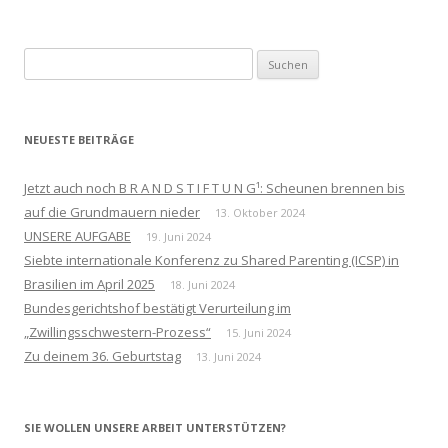
Suchen
nach:
NEUESTE BEITRÄGE
Jetzt auch noch B R A N D S T I F T U N G¹: Scheunen brennen bis
auf die Grundmauern nieder
13. Oktober 2024
UNSERE AUFGABE
19. Juni 2024
Siebte internationale Konferenz zu Shared Parenting (ICSP) in
Brasilien im April 2025
18. Juni 2024
Bundesgerichtshof bestätigt Verurteilung im
„Zwillingsschwestern-Prozess“
15. Juni 2024
Zu deinem 36. Geburtstag
13. Juni 2024
SIE WOLLEN UNSERE ARBEIT UNTERSTÜTZEN?