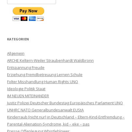
KATEGORIEN
Allgemein
ARCHE Keltern-Weiler Straubenhardt Waldbronn
Entspannung Freude
Erziehung Fremdbetreuung Lernen Schule
Folter Misshandlung Human Rights UNO
Ideologie Politik Staat
IM NEUEN MITEINANDER
Justiz Polizei Deutscher Bundestag Europäisches Parlament UNO
UNHRC NATO Generalbundesanwalt EUStA
Kinderraub [nicht nur] in Deutschland – Eltern-Kind-Entfremdung –
Parental-Alienation-Syndrome, kid – eke – pas
Presse Offenlegung Whistleblower