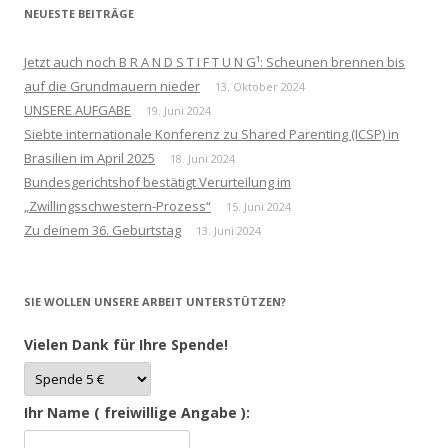
NEUESTE BEITRÄGE
Jetzt auch noch B R A N D S T I F T U N G¹: Scheunen brennen bis
auf die Grundmauern nieder
13. Oktober 2024
UNSERE AUFGABE
19. Juni 2024
Siebte internationale Konferenz zu Shared Parenting (ICSP) in
Brasilien im April 2025
18. Juni 2024
Bundesgerichtshof bestätigt Verurteilung im
„Zwillingsschwestern-Prozess“
15. Juni 2024
Zu deinem 36. Geburtstag
13. Juni 2024
SIE WOLLEN UNSERE ARBEIT UNTERSTÜTZEN?
Vielen Dank für Ihre Spende!
Ihr Name ( freiwillige Angabe ):