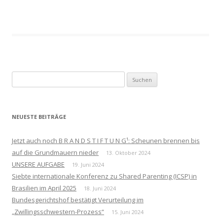
Suchen
nach:
NEUESTE BEITRÄGE
Jetzt auch noch B R A N D S T I F T U N G¹: Scheunen brennen bis
auf die Grundmauern nieder
13. Oktober 2024
UNSERE AUFGABE
19. Juni 2024
Siebte internationale Konferenz zu Shared Parenting (ICSP) in
Brasilien im April 2025
18. Juni 2024
Bundesgerichtshof bestätigt Verurteilung im
„Zwillingsschwestern-Prozess“
15. Juni 2024