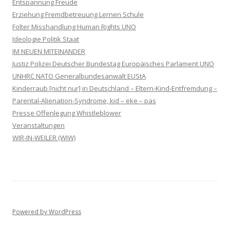
Entspannung Freude
Erziehung Fremdbetreuung Lernen Schule
Folter Misshandlung Human Rights UNO
Ideologie Politik Staat
IM NEUEN MITEINANDER
Justiz Polizei Deutscher Bundestag Europäisches Parlament UNO
UNHRC NATO Generalbundesanwalt EUStA
Kinderraub [nicht nur] in Deutschland – Eltern-Kind-Entfremdung –
Parental-Alienation-Syndrome, kid – eke – pas
Presse Offenlegung Whistleblower
Veranstaltungen
WIR-IN-WEILER (WIW)
Powered by WordPress