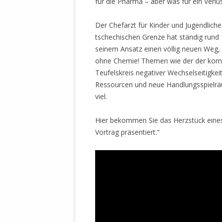
für die Pharma – aber was für ein Verl
MANTHEY W
DEUTSCHE M
Der Chefarzt für Kinder und Jugendliche
SÄMTLICHE
tschechischen Grenze hat ständig rund 
UND MILIT
seinem Ansatz einen völlig neuen Weg,
DER ALLIIER
ohne Chemie! Themen wie der der kompe
EINSCHREIT
Teufelskreis negativer Wechselseitigke
ÜBERWINDUN
Ressourcen und neue Handlungsspielräu
PAS
viel.
MELDUNG A
JURISTENFA
Hier bekommen Sie das Herzstück eine
LEIPZIG IS
Vortrag präsentiert.“
NOTWEHR 
KRIMINALIT
IN WEILER, 
DEUTSCHLA
NORDAMER
OLAF SCHO