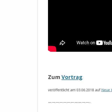
STATUTEN 
A/HRC/43/4
EIGENE VOLK
OLAF SCHOL
AUFGEFORD
MISSBRÄUC
EXKLUSIONS
KANTE ZEI
WELTWEITE
WAHREN VE
.
– EKE – PAS
Zum
Vortrag
AUFKLÄRUN
MÖRDERMAIL
veröffentlicht am 03.06.2018 auf
Neue 
MEINE SÖH
UND FALK-G
———————————-