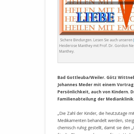
DER EIGENE
ENTFREMDE
STAATLICH 
HEILIGE ZE
BEGINNT !
Sichere Bindungen. Lesen Sie auch unseren
DER SCHNEE
Heiderose Manthey mit Prof. Dr. Gordon N
Manthey.
DEUTSCHE 
MILITÄR DE
U.A. IN DI
Bad Gottleuba/Weiler. Götz Wittne
DER ARCHE
Johannes Meder mit einem Vortrag
EFFEKTIVE
Persönlichkeit, auch von Kindern. D
REFORM DE
Familienabteilung der Medianklinik
KINDERRAUB
„Die Zahl der Kinder, die heutzutage mi
SCHWERT D
Medikamenten behandelt werden, steigt
REGIERUNG
chemisch ruhig gestellt, damit sie den „