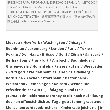
EFECTIVOS PARA REFORMAR EL DERECHO DE FAMILIA – MÉTODOS
EFICAZES PARA REFORMAR O DIREITO DE FAMÍLIA –
ЭФФЕКТИВНЫЕ МЕТОДЫ РЕФОРМИРОВАНИЯ СЕМЕЙНОГО
ЗАКОНОДАТЕЛЬСТВА – 改革家庭法的有效方法 – 家族法改正の有
効な手段. Foto: Heiderose Manthey.
.
Moskau / New York / Washington / Chicago /
Boardman / Luxemburg / London / Paris / Tokio /
Peking / Den Haag / Brüssel / Genf / Zürich / Salzburg /
Berlin / Bonn / Frankfurt / Ansbach / Baumholder /
Grafenwoehr / Hohenfels / Kaiserslautern / Wiesbaden
/ Stuttgart / Pleidelsheim / Gießen / Heidelberg /
Karlsruhe / Aachen / Pforzheim / Dettenheim /
Waldbronn / Remchingen / Keltern / Weiler
. Die
Präsidentin der ARCHE, Pädagogin und Freie
Journalistin Heiderose Manthey stellt nach Aufklärung
des nun offensichtlich zu Tage getretenen grausamen
Menschenrechtsverbrechens „Kinderraub [nicht nur] in