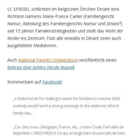
Lt. SPIEGEL schlichten im belgischen Örtchen Dinant eine
Richterin namens Marie-France Carlier (Familiengericht
Namur,
Abteilung des Familiengerichts
Namur
und
Dinant³
)
seit 15 Jahren Familienstreitigkeiten und stellt das Wohl der
Kinder ins Zentrum. Fast alle Anwälte in Dinant seien auch
ausgebildete Mediatoren.
Auch
National Parents Organization
veröffentlicht einen
Beitrag über Ashley-Nicole Russell
Kommentare auf
Facebook
:
„
A Nobel prize for making it easier for families to resolve child
custody would send a strong message to the states to reform
family law.
„
„Car chez nous ( Belgique, France, etc…) notre Code Civil date de
Napoléon ( 1802/1803) !!! Ce qui arrange bien les avocats de bien