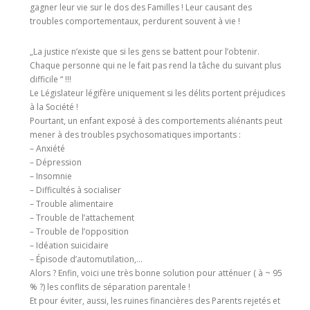
gagner leur vie sur le dos des Familles ! Leur causant des
troubles comportementaux, perdurent souvent à vie !
„La justice n’existe que si les gens se battent pour l’obtenir.
Chaque personne qui ne le fait pas rend la tâche du suivant plus
difficile “ !!!
Le Législateur légifère uniquement si les délits portent préjudices
à la Société !
Pourtant, un enfant exposé à des comportements aliénants peut
mener à des troubles psychosomatiques importants :
– Anxiété
– Dépression
– Insomnie
– Difficultés à socialiser
– Trouble alimentaire
– Trouble de l’attachement
– Trouble de l’opposition
– Idéation suicidaire
– Épisode d’automutilation,…
Alors ? Enfin, voici une très bonne solution pour atténuer ( à ~ 95
% ?) les conflits de séparation parentale !
Et pour éviter, aussi, les ruines financières des Parents rejetés et