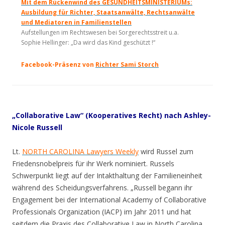
Mit dem Rückenwind des GESUNDHEITSMINISTERIUMs:
Ausbildung für Richter, Staatsanwälte, Rechtsanwälte
und Mediatoren in Familienstellen
Aufstellungen im Rechtswesen bei Sorgerechtsstreit u.a.
Sophie Hellinger: „Da wird das Kind geschützt !“
Facebook-Präsenz von
Richter Sami Storch
„Collaborative Law“ (Kooperatives Recht) nach Ashley-
Nicole Russell
Lt.
NORTH CAROLINA Lawyers Weekly
wird Russel zum
Friedensnobelpreis für ihr Werk nominiert. Russels
Schwerpunkt liegt auf der Intakthaltung der Familieneinheit
während des Scheidungsverfahrens. „Russell begann ihr
Engagement bei der International Academy of Collaborative
Professionals Organization (IACP) im Jahr 2011 und hat
seitdem die Praxis des Collaborative Law in North Carolina