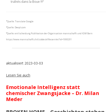
traînés dans la Boue !!!“
¹
Quelle: Translate Google
²Quelle: Deepl.com
³Quelle: ent!scheidung Publikation der Orgainsation mannschafft und IGM Bern
https://www.mannschafft.ch/clubdesk/fileservlet?id=1000201
aktualisiert 2023-03-03
Lesen Sie auch
Emotionale Intelligenz statt
chemischer Zwangsjacke – Dr. Milan
Meder
BROKEN HOME – Geschichten stehen