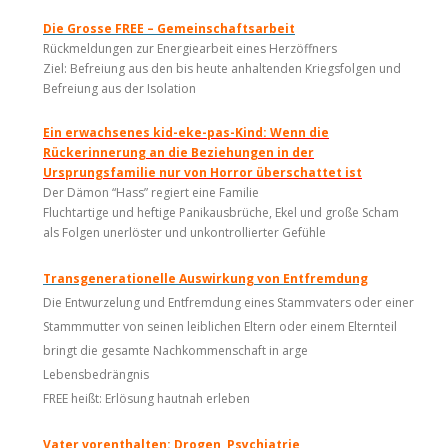
Die Grosse FREE – Gemeinschaftsarbeit
Rückmeldungen zur Energiearbeit eines Herzöffners
Ziel: Befreiung aus den bis heute anhaltenden Kriegsfolgen und
Befreiung aus der Isolation
Ein erwachsenes kid-eke-pas-Kind: Wenn die
Rückerinnerung an die Beziehungen in der
Ursprungsfamilie nur von Horror überschattet ist
Der Dämon “Hass” regiert eine Familie
Fluchtartige und heftige Panikausbrüche, Ekel und große Scham
als Folgen unerlöster und unkontrollierter Gefühle
Transgenerationelle
Auswirkung von Entfremdung
Die Entwurzelung und Entfremdung eines Stammvaters oder einer
Stammmutter von seinen leiblichen Eltern oder einem Elternteil
bringt die gesamte Nachkommenschaft in arge
Lebensbedrängnis
FREE heißt: Erlösung hautnah erleben
Vater vorenthalten: Drogen, Psychiatrie