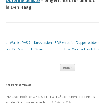
Opfermeldeliste
– eingerichtet für den ICC
in Den Haag
Beitrags-
←
Was ist PAS ? – Kurzversion
FDP wirbt für Doppelresidenz
Navigation
von Dr. Martin J. F. Steiner
bzw. Wechselmodell
→
Suchen
nach:
NEUESTE BEITRÄGE
Jetzt auch noch B R A N D S T I F T U N G¹: Scheunen brennen bis
auf die Grundmauern nieder
13. Oktober 2024