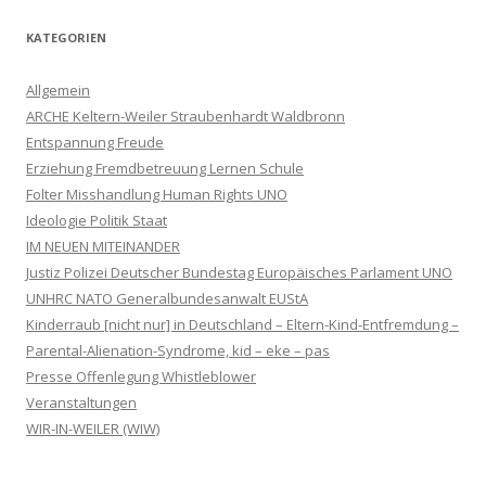
KATEGORIEN
Allgemein
ARCHE Keltern-Weiler Straubenhardt Waldbronn
Entspannung Freude
Erziehung Fremdbetreuung Lernen Schule
Folter Misshandlung Human Rights UNO
Ideologie Politik Staat
IM NEUEN MITEINANDER
Justiz Polizei Deutscher Bundestag Europäisches Parlament UNO
UNHRC NATO Generalbundesanwalt EUStA
Kinderraub [nicht nur] in Deutschland – Eltern-Kind-Entfremdung –
Parental-Alienation-Syndrome, kid – eke – pas
Presse Offenlegung Whistleblower
Veranstaltungen
WIR-IN-WEILER (WIW)