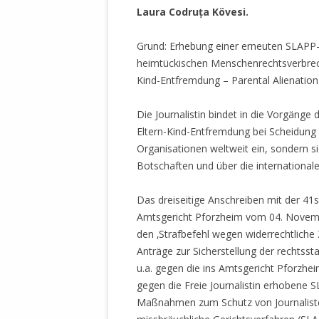
MANTHEY W
Laura Codruța Kövesi.
DEUTSCHE M
SÄMTLICHE
Grund: Erhebung einer erneuten SLAPP-
UND MILIT
heimtückischen Menschenrechtsverbreche
DER ALLIIER
Kind-Entfremdung – Parental Alienation
EINSCHREIT
ÜBERWINDUN
Die Journalistin bindet in die Vorgänge
PAS
Eltern-Kind-Entfremdung bei Scheidung u
Organisationen weltweit ein, sondern s
MELDUNG A
Botschaften und über die internationale
JURISTENFA
LEIPZIG IS
Das dreiseitige Anschreiben mit der 4
Amtsgericht Pforzheim vom 04. Novembe
NOTWEHR 
den ‚Strafbefehl wegen widerrechtliche Z
KRIMINALIT
Anträge zur Sicherstellung der rechtsst
IN WEILER, 
u.a. gegen die ins Amtsgericht Pforzheim
DEUTSCHLA
gegen die Freie Journalistin erhobene
NORDAMER
Maßnahmen zum Schutz von Journalist
OLAF SCHO