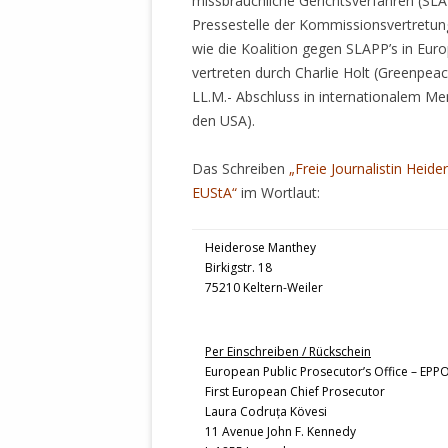
missbräuchliche Gerichtsverfahren (SLA
STATUTEN 
Pressestelle der Kommissionsvertretung
A/HRC/43/4
wie die Koalition gegen SLAPP’s in Euro
EIGENE VOLK
vertreten durch Charlie Holt (Greenpeac
LL.M.- Abschluss in internationalem M
OLAF SCHOL
den USA).
AUFGEFORD
MISSBRÄUC
Das Schreiben
„Freie Journalistin Hei
EXKLUSIONS
EUStA“
im Wortlaut:
KANTE ZEI
WELTWEITE
Heiderose Manthey
WAHREN VE
Birkigstr. 18
75210 Keltern-Weiler
– EKE – PAS
AUFKLÄRUN
MÖRDERMAIL
Per Einschreiben / Rückschein
MEINE SÖH
European Public Prosecutor’s Office – EPP
UND FALK-G
First European Chief Prosecutor
Laura Codruța Kövesi
11 Avenue John F. Kennedy