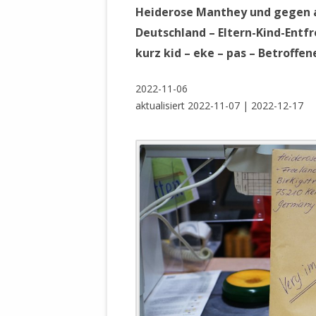
WALDBRONNER SELBSTÄNDIGE
Heiderose Manthey und gegen al
KELTERN V
Deutschland – Eltern-Kind-Entf
ZEICHNENDE
ARCHITEKTUR. KUNST. LEBEGUT
kurz kid – eke – pas – Betroffe
HAUS.
BUNDESMIN
VERTEIDIG
ARCHETELEVISION. ARCHE TV –
2022-11-06
TERRITORIA
STUDIO.
aktualisiert 2022-11-07 | 2022-12-17
FÜHRUNGS
CONCERTS
BUNDESWEH
VERFOLGUN
DABEI. BIOLÄDEN.
JOURNALIST
PROZESSEN
HOLZBAU. KERN-ROSSMANITH.
BÜRGERMEI
ROT. GESCHLOSSENER BEREICH.
GEMEINDER
SONJA ZILL
VOR ORT. MICHEL BRÄU.
DIE WAHRE
MENSCHENR
KID – EKE –