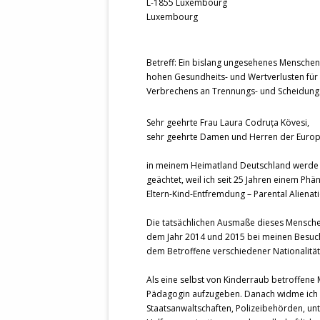
L-1855 Luxembourg
Luxembourg
Betreff: Ein bislang ungesehenes Menschen
hohen Gesundheits- und Wertverlusten für
Verbrechens an Trennungs- und Scheidungs
Sehr geehrte Frau Laura Codruța Kövesi,
sehr geehrte Damen und Herren der Europä
in meinem Heimatland Deutschland werde ich 
geächtet, weil ich seit 25 Jahren einem Phä
Eltern-Kind-Entfremdung – Parental Alienat
Die tatsächlichen Ausmaße dieses Menschen
dem Jahr 2014 und 2015 bei meinen Besuch
dem Betroffene verschiedener Nationalitä
Als eine selbst von Kinderraub betroffene 
Pädagogin aufzugeben. Danach widme ich m
Staatsanwaltschaften, Polizeibehörden, u