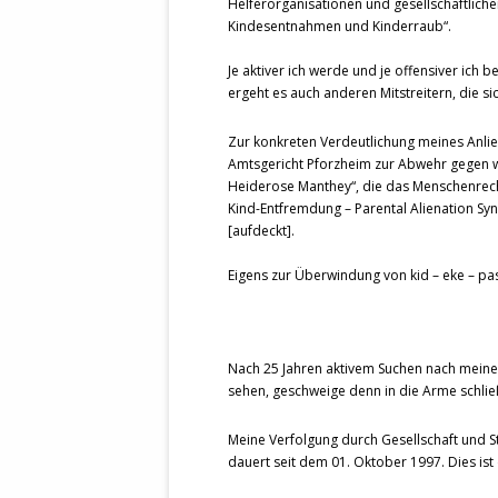
Helferorganisationen und gesellschaftlich
Kindesentnahmen und Kinderraub“.
Je aktiver ich werde und je offensiver ich 
ergeht es auch anderen Mitstreitern, die 
Zur konkreten Verdeutlichung meines Anli
Amtsgericht Pforzheim zur Abwehr gegen w
Heiderose Manthey“, die das Menschenrecht
Kind-Entfremdung – Parental Alienation Sy
[aufdeckt].
Eigens zur Überwindung von kid – eke – pa
Nach 25 Jahren aktivem Suchen nach meine
sehen, geschweige denn in die Arme schli
Meine Verfolgung durch Gesellschaft und St
dauert seit dem 01. Oktober 1997. Dies is