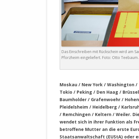
DER EIGENE
ENTFREMDE
STAATLICH 
HEILIGE ZE
BEGINNT !
DER SCHNEE
Das Einschreiben mit Rückschein wird am Sa
Pforzheim eingeliefert. Foto: Otto Teebaum.
DEUTSCHE 
MILITÄR DE
U.A. IN DI
.
DER ARCHE
Moskau / New York / Washington / 
Tokio / Peking / Den Haag / Brüssel 
EFFEKTIVE
Baumholder / Grafenwoehr / Hohenfe
REFORM DE
Pleidelsheim / Heidelberg / Karlsr
KINDERRAUB
/ Remchingen / Keltern / Weiler
. D
SCHWERT D
wendet sich in ihrer Funktion als Fr
REGIERUNG
betroffene Mutter an die e
rste Eur
Staatsanwaltschaft (EUStA) oder e