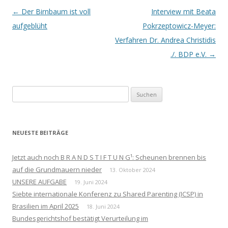
Beitrags-
←
Der Birnbaum ist voll
Interview mit Beata
Navigation
aufgeblüht
Pokrzeptowicz-Meyer:
Verfahren Dr. Andrea Christidis
./. BDP e.V.
→
Suchen
nach:
NEUESTE BEITRÄGE
Jetzt auch noch B R A N D S T I F T U N G¹: Scheunen brennen bis
auf die Grundmauern nieder
13. Oktober 2024
UNSERE AUFGABE
19. Juni 2024
Siebte internationale Konferenz zu Shared Parenting (ICSP) in
Brasilien im April 2025
18. Juni 2024
Bundesgerichtshof bestätigt Verurteilung im