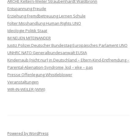
ARCHE Keltern-Weiler Straubenhardt Waldbronn
Entspannung Freude
Erziehung Fremdbetreuung Lernen Schule
Folter Misshandlung Human Rights UNO
Ideologie Politik Staat
IM NEUEN MITEINANDER
Justiz Polizei Deutscher Bundestag Europäisches Parlament UNO
UNHRC NATO Generalbundesanwalt EUStA
Kinderraub [nicht nur] in Deutschland – Eltern-Kind-Entfremdung –
Parental-Alienation-Syndrome, kid – eke – pas
Presse Offenlegung Whistleblower
Veranstaltungen
WIR-IN-WEILER (WIW)
Powered by WordPress