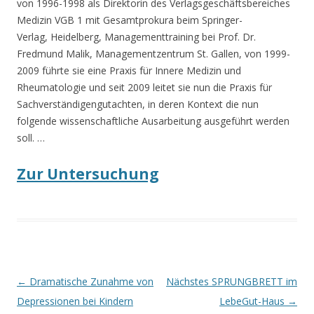
von 1996-1998 als Direktorin des Verlagsgeschäftsbereiches
Medizin VGB 1 mit Gesamtprokura beim Springer-
Verlag, Heidelberg, Managementtraining bei Prof. Dr.
Fredmund Malik, Managementzentrum St. Gallen, von 1999-
2009 führte sie eine Praxis für Innere Medizin und
Rheumatologie und seit 2009 leitet sie nun die Praxis für
Sachverständigengutachten, in deren Kontext die nun
folgende wissenschaftliche Ausarbeitung ausgeführt werden
soll. …
Zur Untersuchung
Beitrags-
←
Dramatische Zunahme von
Nächstes SPRUNGBRETT im
Navigation
Depressionen bei Kindern
LebeGut-Haus
→