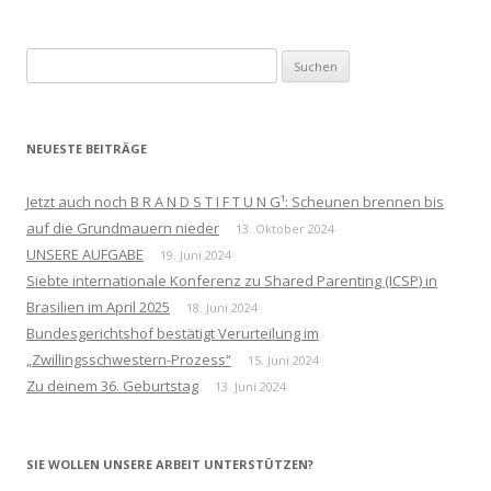
Suchen
nach:
NEUESTE BEITRÄGE
Jetzt auch noch B R A N D S T I F T U N G¹: Scheunen brennen bis
auf die Grundmauern nieder
13. Oktober 2024
UNSERE AUFGABE
19. Juni 2024
Siebte internationale Konferenz zu Shared Parenting (ICSP) in
Brasilien im April 2025
18. Juni 2024
Bundesgerichtshof bestätigt Verurteilung im
„Zwillingsschwestern-Prozess“
15. Juni 2024
Zu deinem 36. Geburtstag
13. Juni 2024
SIE WOLLEN UNSERE ARBEIT UNTERSTÜTZEN?