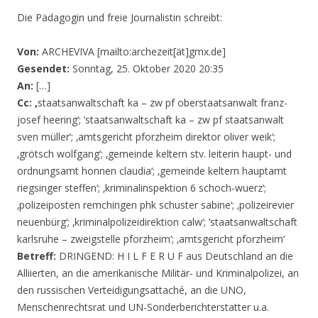
Die Pädagogin und freie Journalistin schreibt:
Von:
ARCHEVIVA [mailto:archezeit[ät]gmx.de]
Gesendet:
Sonntag, 25. Oktober 2020 20:35
An:
[…]
Cc: ‚
staatsanwaltschaft ka – zw pf oberstaatsanwalt franz-
josef heering‘; ’staatsanwaltschaft ka – zw pf staatsanwalt
sven müller‘; ‚amtsgericht pforzheim direktor oliver weik‘;
‚grötsch wolfgang‘; ‚gemeinde keltern stv. leiterin haupt- und
ordnungsamt honnen claudia‘; ‚gemeinde keltern hauptamt
riegsinger steffen‘; ‚kriminalinspektion 6 schoch-wuerz‘;
‚polizeiposten remchingen phk schuster sabine‘; ‚polizeirevier
neuenbürg‘; ‚kriminalpolizeidirektion calw‘; ’staatsanwaltschaft
karlsruhe – zweigstelle pforzheim‘; ‚amtsgericht pforzheim‘
Betreff:
DRINGEND: H I L F E R U F aus Deutschland an die
Alliierten, an die amerikanische Militär- und Kriminalpolizei, an
den russischen Verteidigungsattaché, an die UNO,
Menschenrechtsrat und UN-Sonderberichterstatter u.a.