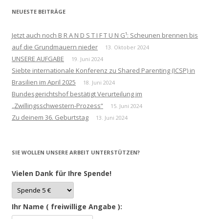
NEUESTE BEITRÄGE
Jetzt auch noch B R A N D S T I F T U N G¹: Scheunen brennen bis
auf die Grundmauern nieder
13. Oktober 2024
UNSERE AUFGABE
19. Juni 2024
Siebte internationale Konferenz zu Shared Parenting (ICSP) in
Brasilien im April 2025
18. Juni 2024
Bundesgerichtshof bestätigt Verurteilung im
„Zwillingsschwestern-Prozess“
15. Juni 2024
Zu deinem 36. Geburtstag
13. Juni 2024
SIE WOLLEN UNSERE ARBEIT UNTERSTÜTZEN?
Vielen Dank für Ihre Spende!
Ihr Name ( freiwillige Angabe ):