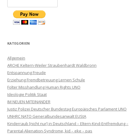
KATEGORIEN
Allgemein
ARCHE Keltern-Weiler Straubenhardt Waldbronn
Entspannung Freude
Erziehung Fremdbetreuung Lernen Schule
Folter Misshandlung Human Rights UNO
Ideologie Politik Staat
IM NEUEN MITEINANDER
Justiz Polizei Deutscher Bundestag Europäisches Parlament UNO
UNHRC NATO Generalbundesanwalt EUStA
Kinderraub [nicht nur] in Deutschland – Eltern-Kind-Entfremdung –
Parental-Alienation-Syndrome, kid – eke – pas