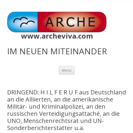
www.archeviva.com
IM NEUEN MITEINANDER
Zum
Menü
Inhalt
springen
DRINGEND: H I L F E R U F aus Deutschland
an die Alliierten, an die amerikanische
Militär- und Kriminalpolizei, an den
russischen Verteidigungsattaché, an die
UNO, Menschenrechtsrat und UN-
Sonderberichterstatter u.a.