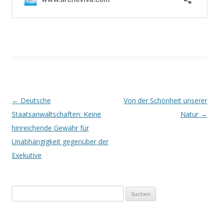
Beitrags-
←
Deutsche
Von der Schönheit unserer
Navigation
Staatsanwaltschaften: Keine
Natur
→
hinreichende Gewähr für
Unabhängigkeit gegenüber der
Exekutive
Suchen
nach: