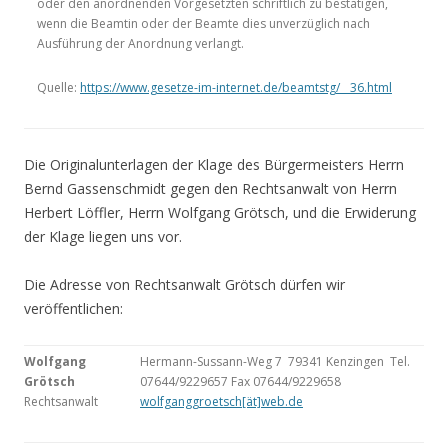
oder den anordnenden Vorgesetzten schriftlich zu bestätigen,
wenn die Beamtin oder der Beamte dies unverzüglich nach
Ausführung der Anordnung verlangt.
Quelle:
https://www.gesetze-im-internet.de/beamtstg/__36.html
Die Originalunterlagen der Klage des Bürgermeisters Herrn
Bernd Gassenschmidt gegen den Rechtsanwalt von Herrn
Herbert Löffler, Herrn Wolfgang Grötsch, und die Erwiderung
der Klage liegen uns vor.
Die Adresse von Rechtsanwalt Grötsch dürfen wir
veröffentlichen:
Wolfgang
Hermann-Sussann-Weg 7 79341 Kenzingen Tel.
Grötsch
07644/9229657 Fax 07644/9229658
Rechtsanwalt
wolfganggroetsch[ät]web.de