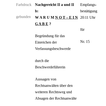
Farbdruck
Nachgereicht II a und II
Empfangs­
b:
bestätigung
gebunden
W A R U M
N O T – E I N
20:11 Uhr
G A B E
?
für
Begründung für das
Nr. 15
Einreichen der
Verfassungsbeschwerde
durch die
Beschwerdeführerin
Aussagen von
Rechtsanwälten über den
weiteren Rechtsweg und
Absagen der Rechtsanwälte