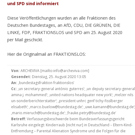
und SPD sind informiert
Diese Veröffentlichungen wurden an alle Fraktionen des
Deutschen Bundestages, an AfD, CDU, DIE GRÜNEN, DIE
LINKE, FDP, FRAKTIONSLOS und SPD am 25. August 2020
per Mail geschickt.
Hier die Originalmail an FRAKTIONSLOS:
Von:
ARCHEVIVA [mailto:info@archeviva.com]
Gesendet:
Dienstag, 25. August 2020 13:05
An:
‚bundestagsfraktion fraktionslos‘
Cc:
‚un secretary-general antónio guterres‘; ‚un deputy secretary-general
amina j. mohammed‘; ‚united nations headquater new york‘; ‚melzer nils
un-sonderberichterstatter‘; ‚president unhrc genf tichy-fisslberger
elisabeth‘; ‚marco.buelow@bundestag.de‘; ‚uwe.kamann@bundestag.de‘
‚mario.mieruch@bundestag.de‘; ‚frauke.petry@bundestag.de‘
Betreff:
Verfassungsbeschwerde beim Bundesverfassungsgericht
Karlsruhe eingelegt: Kinderraub [nicht nur] in Deutschland – Eltern-Kind-
Entfremdung – Parental Alienation Syndrome und die Folgen für die