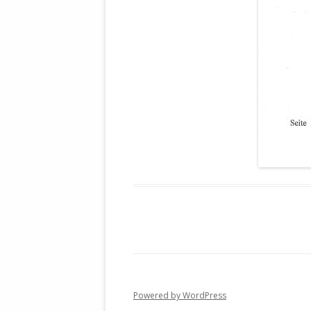
DER EIGENE
ENTFREMDE
STAATLICH 
HEILIGE ZE
BEGINNT !
DER SCHNEE
DEUTSCHE 
MILITÄR DE
U.A. IN DI
DER ARCHE
EFFEKTIVE
REFORM DE
KINDERRAUB
SCHWERT D
REGIERUNG
Powered by WordPress