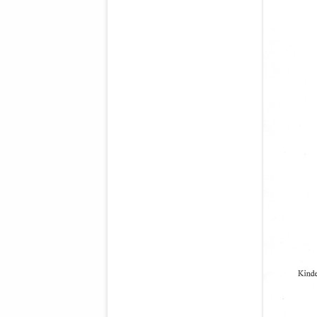
WALDBRONNER SELBSTÄNDIGE
KELTERN V
ZEICHNENDE
ARCHITEKTUR. KUNST. LEBEGUT
HAUS.
BUNDESMIN
VERTEIDIG
ARCHETELEVISION. ARCHE TV –
TERRITORIA
STUDIO.
FÜHRUNGS
CONCERTS
BUNDESWEH
VERFOLGUN
DABEI. BIOLÄDEN.
JOURNALIST
PROZESSEN
HOLZBAU. KERN-ROSSMANITH.
BÜRGERMEI
ROT. GESCHLOSSENER BEREICH.
GEMEINDER
SONJA ZILL
VOR ORT. MICHEL BRÄU.
DIE WAHRE
MENSCHENR
KID – EKE –