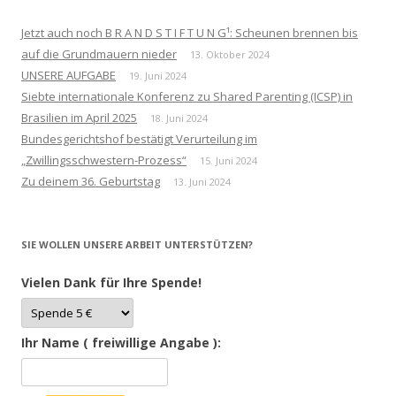
Jetzt auch noch B R A N D S T I F T U N G¹: Scheunen brennen bis
auf die Grundmauern nieder
13. Oktober 2024
UNSERE AUFGABE
19. Juni 2024
Siebte internationale Konferenz zu Shared Parenting (ICSP) in
Brasilien im April 2025
18. Juni 2024
Bundesgerichtshof bestätigt Verurteilung im
„Zwillingsschwestern-Prozess“
15. Juni 2024
Zu deinem 36. Geburtstag
13. Juni 2024
SIE WOLLEN UNSERE ARBEIT UNTERSTÜTZEN?
Vielen Dank für Ihre Spende!
Ihr Name ( freiwillige Angabe ):