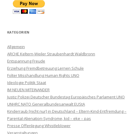
KATEGORIEN
Allgemein
ARCHE Keltern-Weiler Straubenhardt Waldbronn
Entspannung Freude
Erziehung Fremdbetreuung Lernen Schule
Folter Misshandlung Human Rights UNO
Ideologie Politik Staat
IM NEUEN MITEINANDER
Justiz Polizei Deutscher Bundestag Europäisches Parlament UNO
UNHRC NATO Generalbundesanwalt EUStA
Kinderraub [nicht nur] in Deutschland – Eltern-Kind-Entfremdung –
Parental-Alienation-Syndrome, kid – eke – pas
Presse Offenlegung Whistleblower
Veranstaltungen