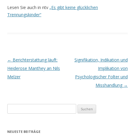
Lesen Sie auch in ntv
„Es gibt keine glücklichen
Trennungskinder“
Beitrags-
←
Berichterstattung läuft:
Signifikation, Indikation und
Navigation
Heiderose Manthey an Nils
Implikation von
Melzer
Psychologischer Folter und
Misshandlung
→
Suchen
nach:
NEUESTE BEITRÄGE