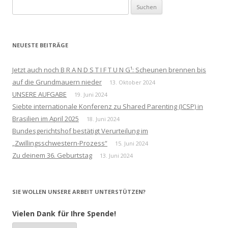
Suchen
nach:
NEUESTE BEITRÄGE
Jetzt auch noch B R A N D S T I F T U N G¹: Scheunen brennen bis
auf die Grundmauern nieder
13. Oktober 2024
UNSERE AUFGABE
19. Juni 2024
Siebte internationale Konferenz zu Shared Parenting (ICSP) in
Brasilien im April 2025
18. Juni 2024
Bundesgerichtshof bestätigt Verurteilung im
„Zwillingsschwestern-Prozess“
15. Juni 2024
Zu deinem 36. Geburtstag
13. Juni 2024
SIE WOLLEN UNSERE ARBEIT UNTERSTÜTZEN?
Vielen Dank für Ihre Spende!