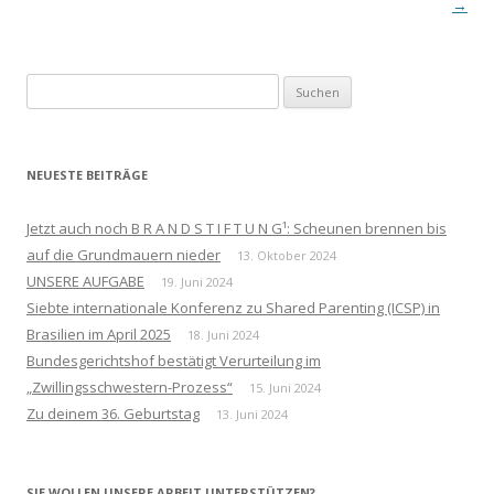
→
Suchen
nach:
NEUESTE BEITRÄGE
Jetzt auch noch B R A N D S T I F T U N G¹: Scheunen brennen bis
auf die Grundmauern nieder
13. Oktober 2024
UNSERE AUFGABE
19. Juni 2024
Siebte internationale Konferenz zu Shared Parenting (ICSP) in
Brasilien im April 2025
18. Juni 2024
Bundesgerichtshof bestätigt Verurteilung im
„Zwillingsschwestern-Prozess“
15. Juni 2024
Zu deinem 36. Geburtstag
13. Juni 2024
SIE WOLLEN UNSERE ARBEIT UNTERSTÜTZEN?