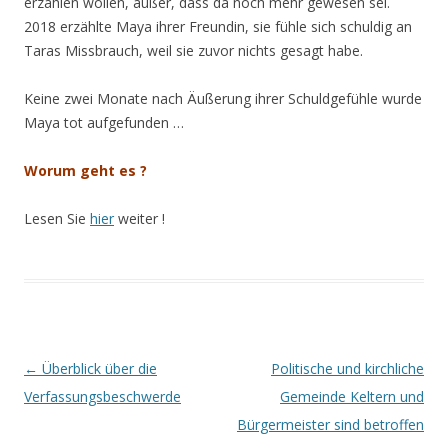
erzählen wollen, außer, dass da noch mehr gewesen sei.
2018 erzählte Maya ihrer Freundin, sie fühle sich schuldig an
Taras Missbrauch, weil sie zuvor nichts gesagt habe.
Keine zwei Monate nach Äußerung ihrer Schuldgefühle wurde
Maya tot aufgefunden …
Worum geht es ?
Lesen Sie
hier
weiter !
Beitrags-
←
Überblick über die
Politische und kirchliche
Navigation
Verfassungsbeschwerde
Gemeinde Keltern und
Bürgermeister sind betroffen