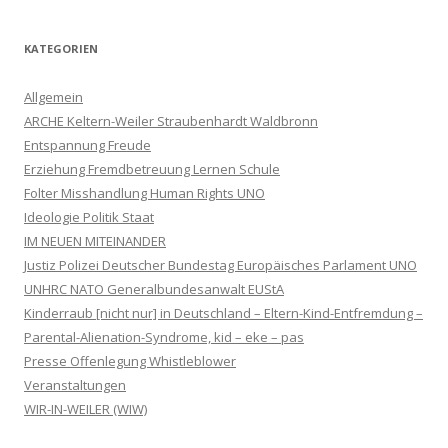
KATEGORIEN
Allgemein
ARCHE Keltern-Weiler Straubenhardt Waldbronn
Entspannung Freude
Erziehung Fremdbetreuung Lernen Schule
Folter Misshandlung Human Rights UNO
Ideologie Politik Staat
IM NEUEN MITEINANDER
Justiz Polizei Deutscher Bundestag Europäisches Parlament UNO
UNHRC NATO Generalbundesanwalt EUStA
Kinderraub [nicht nur] in Deutschland – Eltern-Kind-Entfremdung –
Parental-Alienation-Syndrome, kid – eke – pas
Presse Offenlegung Whistleblower
Veranstaltungen
WIR-IN-WEILER (WIW)