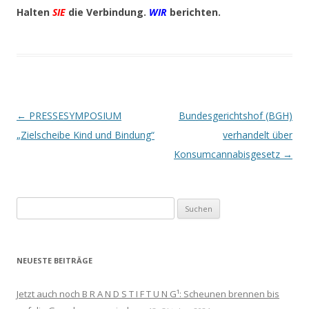
Halten
SIE
die Verbindung.
WIR
berichten.
Beitrags-
←
PRESSESYMPOSIUM
Bundesgerichtshof (BGH)
Navigation
„Zielscheibe Kind und Bindung“
verhandelt über
Konsumcannabisgesetz
→
Suchen
nach:
NEUESTE BEITRÄGE
Jetzt auch noch B R A N D S T I F T U N G¹: Scheunen brennen bis