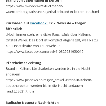
Brand von Lagerhallen in Keltern
https://www.swr.de/swraktuell/baden-
wuerttemberg/karlsruhe/lagerhallenbrand-in-keltern-100.html
Kurzvideo auf
Facebook:
PZ – News.de – Folgen
öffentlich
„Noch immer steht eine dicke Rauchsäule über Kelterns
Ortsteil Weiler. Das Dorf ist komplett abgeriegelt, weil bis zu
400 Einsatzkräfte von Feuerwehr…“
https://www.facebook.com/reel/410325631950015
Pforzheimer Zeitung
Brand in Keltern: Löscharbeiten werden bis in die Nacht
andauern
https://www.pz-news.de/region_artikel,-Brand-in-Keltern-
Loescharbeiten-werden-bis-in-die-Nacht-andauern-
_arid,2036217.html
Badische Neueste Nachrichten